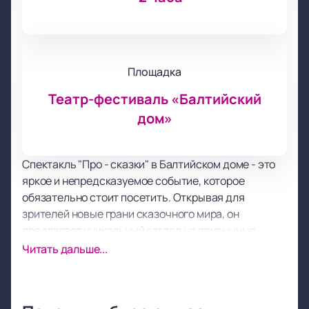
Площадка
Театр-фестиваль «Балтийский
дом»
Спектакль "Про - сказки" в Балтийском доме - это
яркое и непредсказуемое событие, которое
обязательно стоит посетить. Открывая для
зрителей новые грани сказочного мира, он
предлагает уникальный взгляд на привычные
истории.
Читать дальше...
Перед вами разворачивается захватывающий
взросления путь главных героев - братьев Зорьки и
Вечорки. Они идут в странствие, где каждый