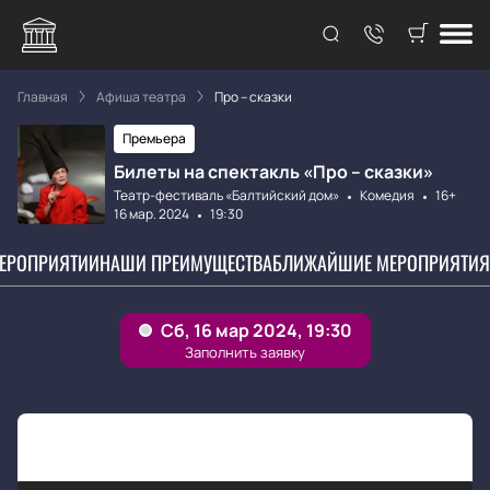
Главная
Афиша театра
Про – сказки
Премьера
Билеты на спектакль «Про – сказки»
Театр-фестиваль «Балтийский дом»
Комедия
16+
16 мар. 2024
19:30
МЕРОПРИЯТИИ
НАШИ ПРЕИМУЩЕСТВА
БЛИЖАЙШИЕ МЕРОПРИЯТИЯ