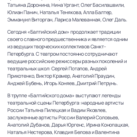
Татьяна Доронина, Нина Ургант, Олег Басилашвили,
Юлиан Панич, Наталья Тенякова, Алла Балтер,
Эммануил Виторган, Лариса Малеванная, Олег Даль.
Сегодня «Балтийский дом» продолжает традиции
своего славного предшественника и является одним
из ведущих творческих коллективов Санкт-
Петербурга. С театром постоянно сотрудничают
ведущие российские режиссеры разных поколений и
театральных школ: Сергей Потапов, Андрей
Прикотенко, Виктор Крамер, Анатолий Праудин,
Анджей Бубень, Игорь Коняев, Дмитрий Петрунь.
В труппе «Балтийского дома» выступают легенды
театральной сцены Петербурга: народные артисты
России Татьяна Пилецкая и Вадим Яковлев,
заслуженные артисты России Валерий Соловьев,
Анатолий Дубанов, Дарья Юргенс, Ирина Конопацкая,
Наталья Нестерова, Клавдия Белова и Валентина