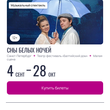
Музыкальный спектакль
12+
СНЫ БЕЛЫХ НОЧЕЙ
Санкт-Петербург
Театр-фестиваль «Балтийский дом»
Малая
сцена
4
28
СЕНТ
ОКТ
Купить билеты