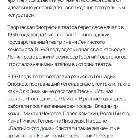
архитектура здания и уютная атмосфера создают
идеальные условия для наслаждения театральным
искусством.
Творческая биография театра берет свое начало в
1936 году, когда был основан Ленинградский
государственный театр имени Ленинского
комсомола. В 1949 году здесь начал свою карьеру в
Ленинграде великий режиссер Георгий Товстоногов,
что стало значимым этапом в истории театра.
В 1971 году театр возглавил режиссер Геннадий
Опорков, поставивший легендарные спектакли, такие
как «С любимыми не расставайтесь», «Утиная
охота», «Последние», «Чайка». В разные годы здесь
работали прославленные режиссеры: Владимир
Кожич, Михаил Чежегов, Павел Хомский, Ролан Быков,
Кама Гинкас, Генриетта Яновская. На сцене
«Балтийского дома» блистали такие знаменитые
артисты, как Юрий Толубеев, Евгений Лебедев,