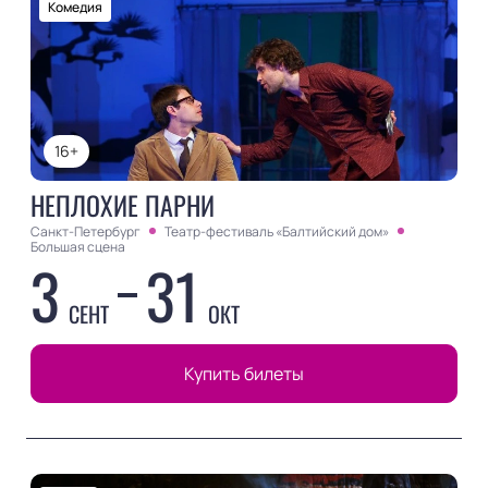
Комедия
16+
НЕПЛОХИЕ ПАРНИ
Санкт-Петербург
Театр-фестиваль «Балтийский дом»
Большая сцена
3
31
СЕНТ
ОКТ
Купить билеты