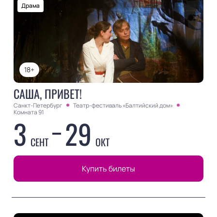
Драма
18+
САША, ПРИВЕТ!
Санкт-Петербург
Театр-фестиваль «Балтийский дом»
Комната 91
3
29
СЕНТ
ОКТ
Купить билеты