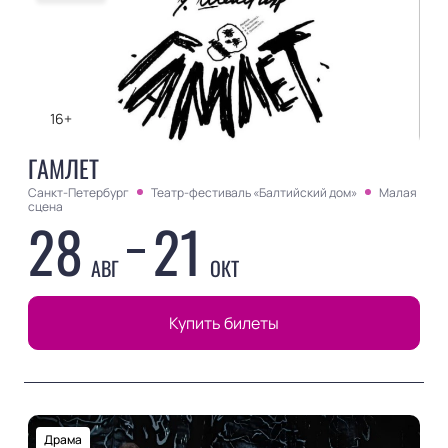
16+
ГАМЛЕТ
Санкт-Петербург
Театр-фестиваль «Балтийский дом»
Малая
сцена
28
21
АВГ
ОКТ
Купить билеты
Драма