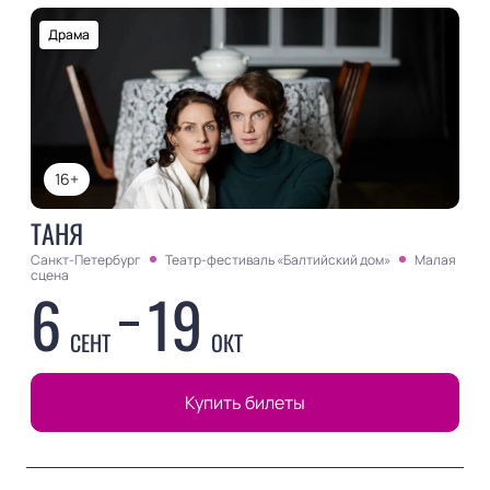
Драма
16+
ТАНЯ
Санкт-Петербург
Театр-фестиваль «Балтийский дом»
Малая
сцена
6
19
СЕНТ
ОКТ
Купить билеты