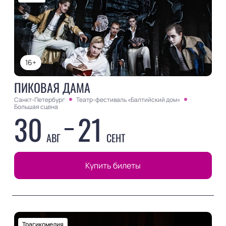
16+
ПИКОВАЯ ДАМА
Санкт-Петербург
Театр-фестиваль «Балтийский дом»
Большая сцена
30
21
АВГ
СЕНТ
Купить билеты
Трагикомедия