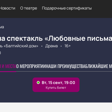
Новости
О театре
Подарочные сертификаты
ма
на спектакль «Любовные письм
ь «Балтийский дом»
Драма
16+
0
 И МЕСТА
О МЕРОПРИЯТИИ
НАШИ ПРЕИМУЩЕСТВА
БЛИЖАЙШИЕ М