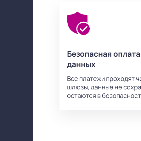
Корпоративным клиентам
Для компаний действуют специаль
корпоративного посещения и оформ
Обратите внимание, возможна сме
Режиссёр:
Дайнюс Казлаускас
Безопасная оплата
Актёрский состав:
Гоша Куценко,
данных
Все платежи проходят 
шлюзы, данные не сохр
остаются в безопасност