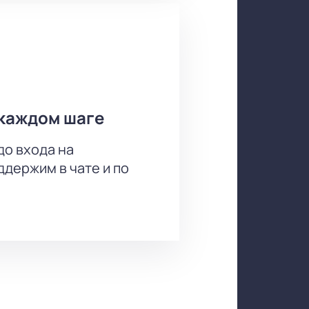
ожет выбрать места для
е контакты, указанные на сайте.
каждом шаге
до входа на
держим в чате и по