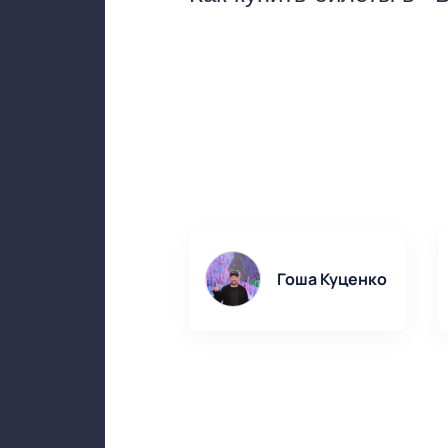
всех остальных случаях ра
будет достаточно показат
Приобрести билеты в теат
спектакль, а наш сервис п
потребуются контактные д
спектакли театра «Балтийс
Гоша Куценко