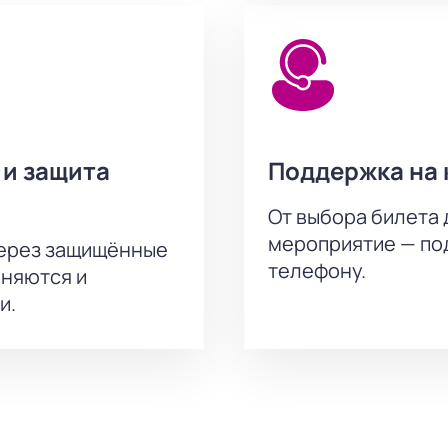
ные условия для покупки групповых билетов. Менеджер пом
ить коллективный заказ. Для уточнения деталей используйт
на актёрского состава.
 и защита
Поддержка на 
 Екатерина Климова
От выбора билета 
мероприятие — под
через защищённые
телефону.
аняются и
и.