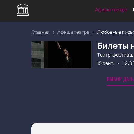
Афиша театра
Главная
Афиша театра
Любовные пись
Билеты 
Театр-фестивал
15 сент.
19:0
ВЫБОР ДАТЫ