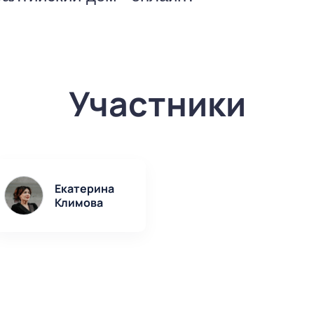
спечатывать билеты в театр «Балтийский дом»
ь свой электронный билет с экрана смартфона.
р «Балтийский дом» онлайн очень просто! Вам
редоставит удобный выбор мест на схеме зала 
анные: имя, телефон и электронная почта. Эл
Участники
кий дом» мы отправим на вашу электронную по
Екатерина
Климова