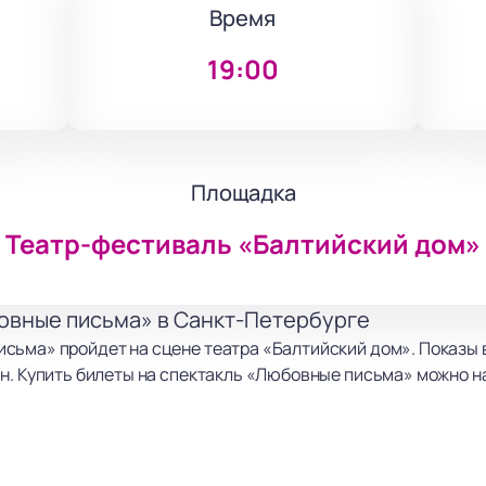
Время
19:00
Площадка
Театр-фестиваль «Балтийский дом»
овные письма» в Санкт-Петербурге
сьма» пройдет на сцене театра «Балтийский дом». Показы в
н. Купить билеты на спектакль «Любовные письма» можно н
х людей, которые всю жизнь обмениваются письмами. Главны
ния развиваются через письма: каждое послание открывает 