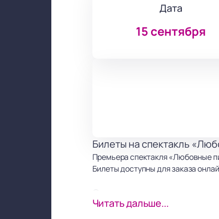
Дата
15 сентября
Билеты на спектакль «Люб
Премьера спектакля «Любовные пи
Билеты доступны для заказа онлай
Сюжет
Читать дальше...
В основе спектакля — история дву
продолжают переписку. Их отноше