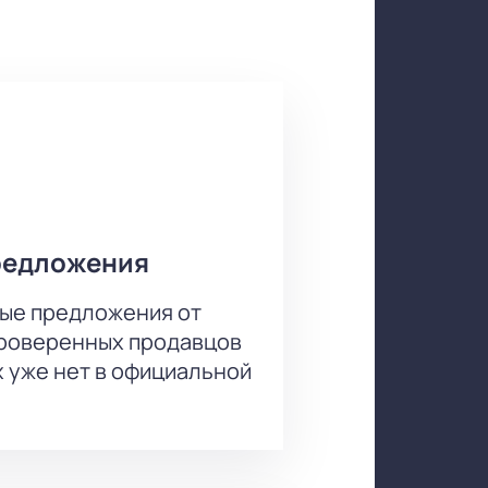
ний. Пьеса остается актуальной и
. Зрительный зал позволяет
редложения
ые предложения от
проверенных продавцов
х уже нет в официальной
ла можно на нашем сайте. Цена
списание и афиша ближайших