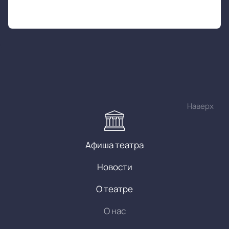
Наверх
Афиша театра
Новости
О театре
О нас