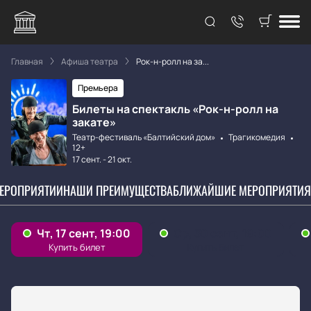
Главная
Афиша театра
Рок-н-ролл на за...
Премьера
Билеты на спектакль «Рок-н-ролл на
закате»
Театр-фестиваль «Балтийский дом»
Трагикомедия
12+
17 сент.
-
21 окт.
МЕРОПРИЯТИИ
НАШИ ПРЕИМУЩЕСТВА
БЛИЖАЙШИЕ МЕРОПРИЯТИЯ