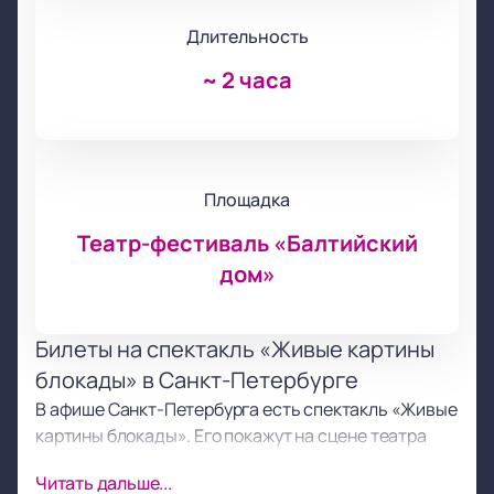
Длительность
~
2 часа
Площадка
Театр-фестиваль «Балтийский
дом»
Билеты на спектакль «Живые картины
блокады» в Санкт-Петербурге
В афише Санкт-Петербурга есть спектакль «Живые
картины блокады». Его покажут на сцене театра
«Балтийский дом» по адресу: парк
Читать дальше...
Александровский, дом 4. Вы можете купить билеты