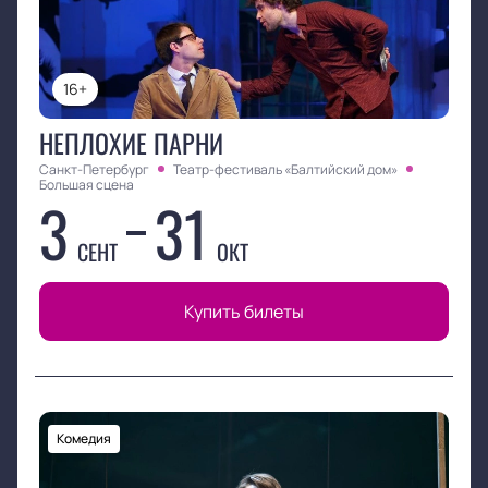
Пантыкин, Александр Фридман
16+
НЕПЛОХИЕ ПАРНИ
Санкт-Петербург
Театр-фестиваль «Балтийский дом»
Большая сцена
3
31
СЕНТ
ОКТ
Купить билеты
Комедия