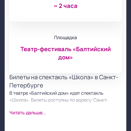
~
2 часа
Площадка
Театр-фестиваль «Балтийский
дом»
Билеты на спектакль «Школа» в Санкт-
Петербурге
В театре «Балтийский дом» идет спектакль
«Школа». Билеты доступны по адресу: Санкт-
Петербург, парк Александровский, д. 4. Купить
Читать дальше...
билеты
на спектакль «Школа» можно заранее,
чтобы выбрать удобные места и быть уверенным в
посещении.