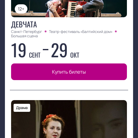
12+
ДЕВЧАТА
Санкт-Петербург
Театр-фестиваль «Балтийский дом»
Большая сцена
19
29
СЕНТ
ОКТ
Купить билеты
Драма