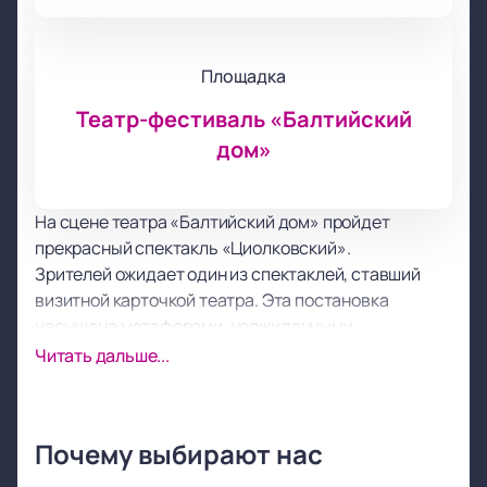
Площадка
Театр-фестиваль «Балтийский
дом»
На сцене театра «Балтийский дом» пройдет
прекрасный спектакль «Циолковский».
Зрителей ожидает один из спектаклей, ставший
визитной карточкой театра. Эта постановка
насыщена метафорами, неожиданными,
оригинальными сценическими решениями,
Читать дальше...
красотой, уверенностью, превосходной подачей
сюжета.
Уверены, что вы не единожды за время просмотра
Почему выбирают нас
спросите себя «А что будет дальше?» или «А как
поступил бы я?». В этой постановке тонко