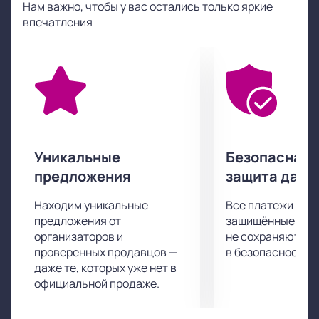
Нам важно, чтобы у вас остались только яркие
переплетены сопереживание, сочувствие, а также
впечатления
победа вечных ценностей над ценностями
временными и кажущимися.
Спектакль получился очень тонким, чувственным,
пронзительным. После просмотра он, как
выдержанное дорогое вино, оставляет приятное
послевкусие и желание насладиться увиденным
вновь.
Спектакль «Циолковский» получил восторженные
Уникальные
Безопасная 
отзывы критиков. Поспешите и вы составить
предложения
защита данн
собственное мнение о нем и провести приятный
интересный вечер в компании его героев.
Находим уникальные
Все платежи про
предложения от
защищённые шлю
организаторов и
не сохраняются 
проверенных продавцов —
в безопасности.
даже те, которых уже нет в
официальной продаже.