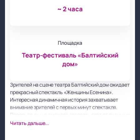
~
2 часа
Площадка
Театр-фестиваль «Балтийский
дом»
Зрителей на сцене театра Балтийский дом ожидает
прекрасный спектакль «Женщины Есенина».
Интересная динамичная история захватывает
внимание зрителей с первых минут спектакля.
Поверьте, вы не сможете оторвать глаз от сцены ни
на одну минуту! Развитие сюжета и его
Читать дальше...
хитросплетения заставят вас пристально следить
за судьбой героев и их переживаниями.