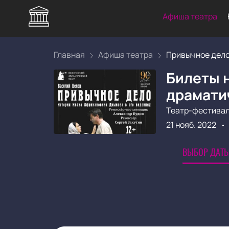
Афиша театра
Главная
Афиша театра
Привычное дел
Билеты 
драмати
Театр-фестивал
21 нояб. 2022
ВЫБОР ДАТЫ