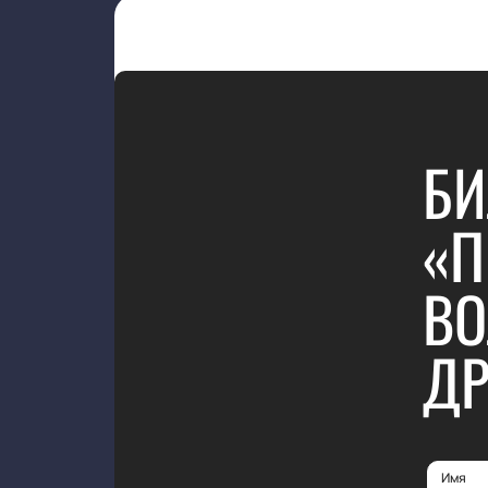
БИ
«П
ВО
ДР
Имя