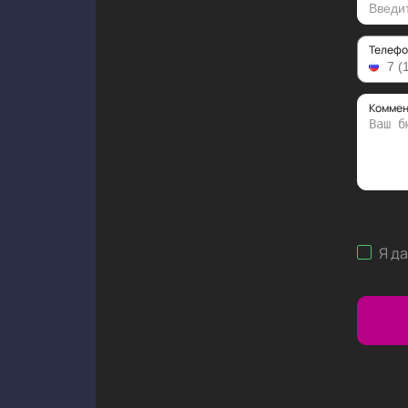
Телефо
Коммен
Я д