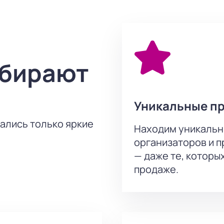
е дело» собственное мнение!
ыбирают
Уникальные п
тались только яркие
Находим уникальн
организаторов и 
— даже те, которы
продаже.