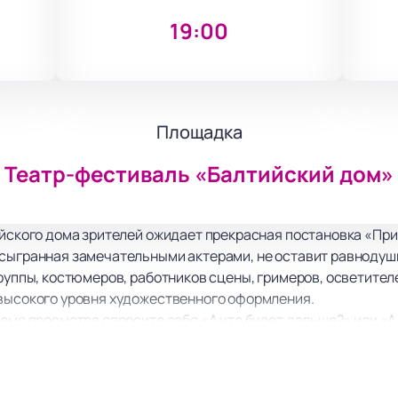
19:00
Площадка
Театр-фестиваль «Балтийский дом»
ийского дома зрителей ожидает прекрасная постановка «Пр
 сыгранная замечательными актерами, не оставит равнодуш
труппы, костюмеров, работников сцены, гримеров, осветите
 высокого уровня художественного оформления.
емя просмотра спросите себя «А что будет дальше?» или «А к
переживание, сочувствие, а также победа вечных ценносте
ппы высоко оценили многие театральные критики и эксперт