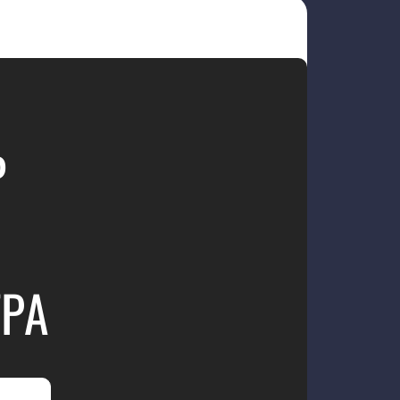
Ь
ТРА