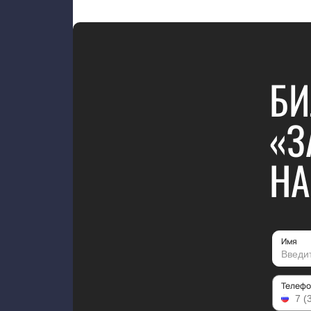
БИ
«З
Н
Имя
Телефо