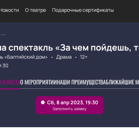
Новости
О театре
Подарочные сертификаты
...
а спектакль «За чем пойдешь, 
ь «Балтийский дом»
Драма
12+
9:30
 И МЕСТА
О МЕРОПРИЯТИИ
НАШИ ПРЕИМУЩЕСТВА
БЛИЖАЙШИЕ М