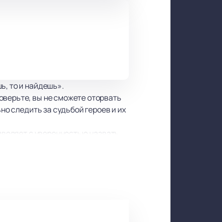
ь, то и найдешь».
оверьте, вы не сможете оторвать
но следить за судьбой героев и их
озволяет с уверенностью назвать
 то и найдешь»!