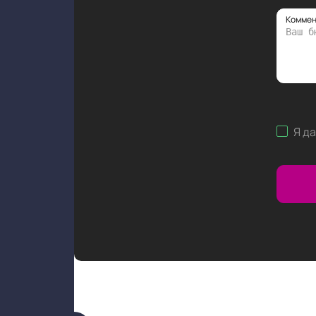
Коммен
Я д