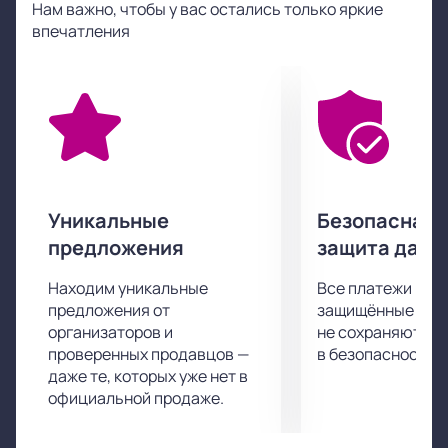
Нам важно, чтобы у вас остались только яркие
положительных эмоций.
впечатления
Спектакль «Журавли» получил восторженные
отзывы критиков. Поспешите и вы составить
собственное мнение о нем и провести приятный
интересный вечер в компании героев.
Уникальные
Безопасная 
предложения
защита данн
Находим уникальные
Все платежи про
предложения от
защищённые шлю
организаторов и
не сохраняются 
проверенных продавцов —
в безопасности.
даже те, которых уже нет в
официальной продаже.