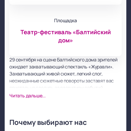
Площадка
Театр-фестиваль «Балтийский
дом»
29 сентября на сцене Балтийского дома зрителей
ожидает захватывающий спектакль «Журавли».
Захватывающий живой сюжет, легкий слог,
неожиданные сюжетные повороты заставят вас
пристально следить за развитием событий,
позабыв обо всем на свете.
Читать дальше...
Тонкая, интересная история вызывает отклик в
душе каждого, кто в этот вечер решил посетить
Балтийский дом и отвлечься от повседневных
Почему выбирают нас
забот и переживания. После просмотра остается
приятное послевкусие, заряда позитива и