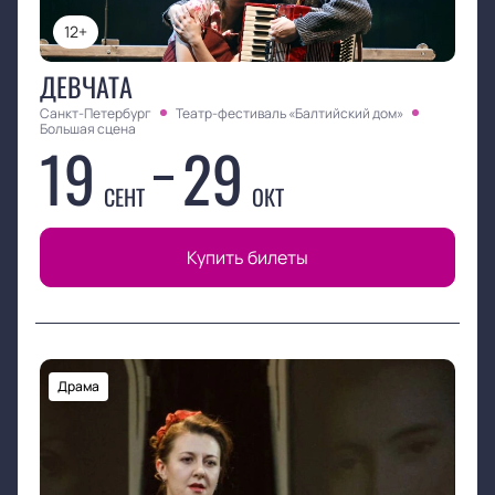
12+
ДЕВЧАТА
Санкт-Петербург
Театр-фестиваль «Балтийский дом»
Большая сцена
19
29
СЕНТ
ОКТ
Купить билеты
Драма