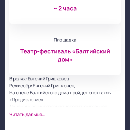
~
2 часа
Площадка
Театр-фестиваль «Балтийский
дом»
В ролях: Евгений Гришковец
Режиссёр: Евгений Гришковец
На сцене Балтийского дома пройдет спектакль
«Предисловие».
Динамичная, интересная история, сыгранная
замечательными актерами, не оставит
Читать дальше...
равнодушным никого из присутствующих в зале.
Труд режиссера, актёрской труппы, костюмеров,