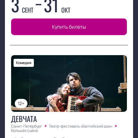
3
31
СЕНТ
ОКТ
Купить билеты
Комедия
12+
ДЕВЧАТА
Санкт-Петербург
Театр-фестиваль «Балтийский дом»
Большая сцена