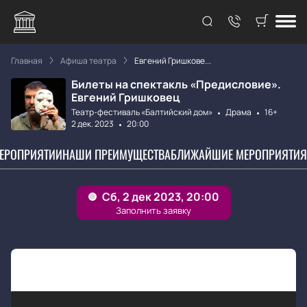
Главная
Афиша театра
Евгений Гришкове...
Билеты на спектакль «Предисловие».
Евгений Гришковец
Театр-фестиваль «Балтийский дом»
Драма
16+
2 дек. 2023
20:00
МЕРОПРИЯТИИ
НАШИ ПРЕИМУЩЕСТВА
БЛИЖАЙШИЕ МЕРОПРИЯТИЯ