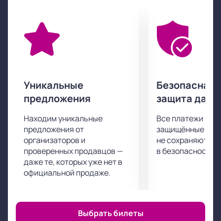
переплетены сопереживание, сочувствие, а также
победа вечных ценностей над ценностями
временными и кажущимися.
Приятного просмотра!
Уникальные
Безопасная 
предложения
защита данн
Находим уникальные
Все платежи про
предложения от
защищённые шлю
организаторов и
не сохраняются 
проверенных продавцов —
в безопасности.
даже те, которых уже нет в
официальной продаже.
Выбрать билеты