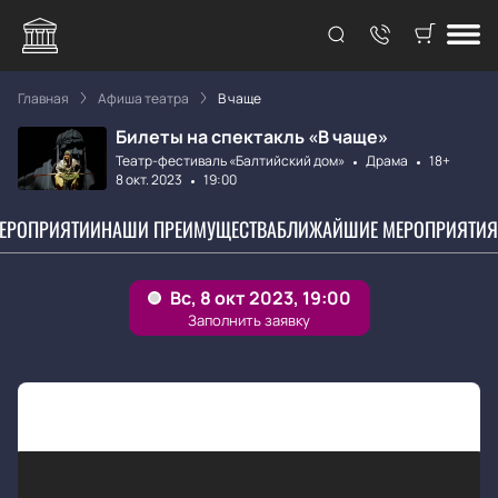
Главная
Афиша театра
В чаще
Билеты на спектакль «В чаще»
Театр-фестиваль «Балтийский дом»
Драма
18+
8 окт. 2023
19:00
МЕРОПРИЯТИИ
НАШИ ПРЕИМУЩЕСТВА
БЛИЖАЙШИЕ МЕРОПРИЯТИЯ