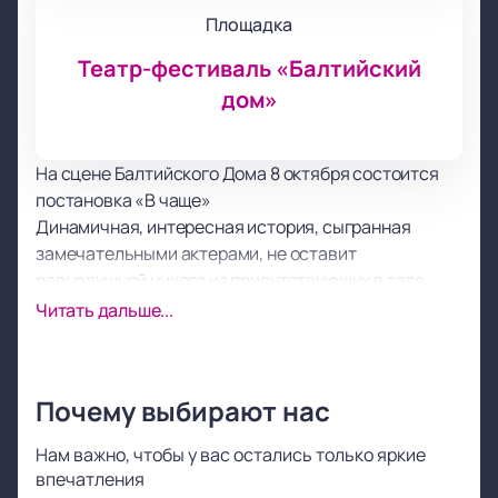
Площадка
Театр-фестиваль «Балтийский
дом»
На сцене Балтийского Дома 8 октября состоится
постановка «В чаще»
Динамичная, интересная история, сыгранная
замечательными актерами, не оставит
равнодушной никого из присутствующих в зале.
Труд режиссера, актёрской труппы, костюмеров,
Читать дальше...
работников сцены, гримеров, осветителей
достойна наивысшей похвалы, а спектакль звания
образца самого высокого уровня художественного
Почему выбирают нас
оформления.
Уверены, что вы не единожды за время просмотра
Нам важно, чтобы у вас остались только яркие
спросите себя «А что будет дальше?» или «А как
впечатления
поступил бы я?». В этой постановке тонко