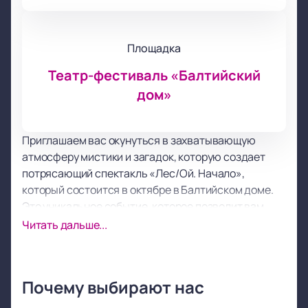
Площадка
Театр-фестиваль «Балтийский
дом»
Приглашаем вас окунуться в захватывающую
атмосферу мистики и загадок, которую создает
потрясающий спектакль «Лес/Ой. Начало»,
который состоится в октябре в Балтийском доме.
Это уникальное событие, которое позволит вам
перенестись в мир неописуемой красоты и
Читать дальше...
загадочности.
Увлекательный сюжет и непредсказуемые
повороты событий не оставят вас равнодушными.
Почему выбирают нас
Спектакль, проводимый профессиональными
актерами, позволит полностью ощутить атмосферу