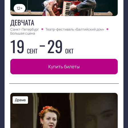
12+
ДЕВЧАТА
Санкт-Петербург
Театр-фестиваль «Балтийский дом»
Большая сцена
19
29
СЕНТ
ОКТ
Купить билеты
Драма