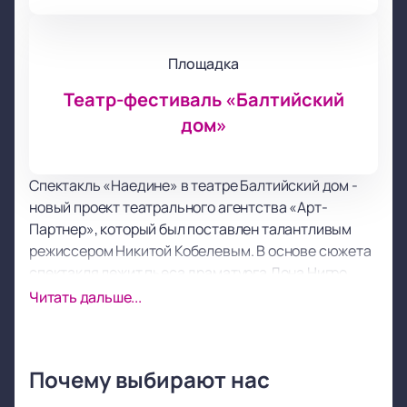
Площадка
Театр-фестиваль «Балтийский
дом»
Спектакль «Наедине» в театре Балтийский дом -
новый проект театрального агентства «Арт-
Партнер», который был поставлен талантливым
режиссером Никитой Кобелевым. В основе сюжета
спектакля лежит пьеса драматурга Дона Нигро.
Главные роли исполняют известные актрисы
Читать дальше...
Виктория Исакова, Ирина Старшенбаум и Марьяна
Спивак.
Спектакль представляет собой три женские
Почему выбирают нас
истории, три сломанные судьбы, которые
рассказываются в форме монологов. Каждый