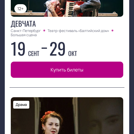
12+
ДЕВЧАТА
Санкт-Петербург
Театр-фестиваль «Балтийский дом»
Большая сцена
19
29
СЕНТ
ОКТ
Купить билеты
Драма