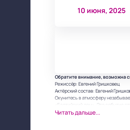
10 июня, 2025
Обратите внимание, возможна с
Режиссёр: Евгений Гришковец
Актёрский состав: Евгений Гришко
Окунитесь в атмосферу незабывае
«Балтийский дом». Это событие ст
слова и их порядок. Гришковец, и
Читать дальше...
затронет каждого зрителя.
«Порядок слов» — это не просто н