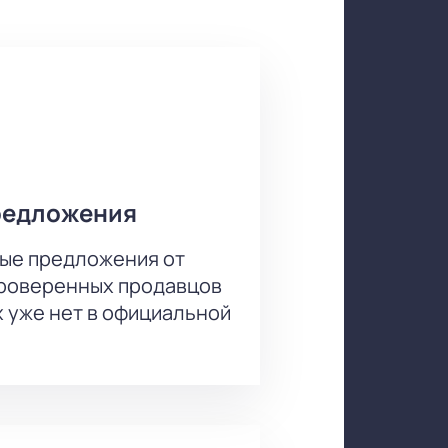
в то же время загадочную тему —
 порядка. Этот концерт станет для
 Санкт-Петербурга, он славится
удование и комфортные залы
то просто и удобно. Погрузитесь в
то новое.
 вечеру, который останется в
редложения
ые предложения от
проверенных продавцов
х уже нет в официальной