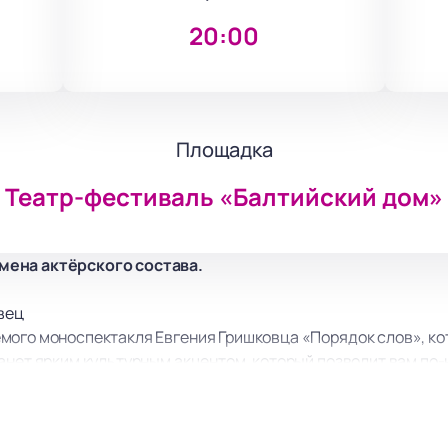
20:00
Площадка
Театр-фестиваль «Балтийский дом»
мена актёрского состава.
вец
мого моноспектакля Евгения Гришковца «Порядок слов», ко
анет ярким культурным акцентом, который позволит вам по
звестный своим уникальным стилем и глубокими размышлени
абор текстов, а тщательно выстроенный монолог, в котором 