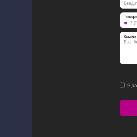
Телефо
Коммен
Я д