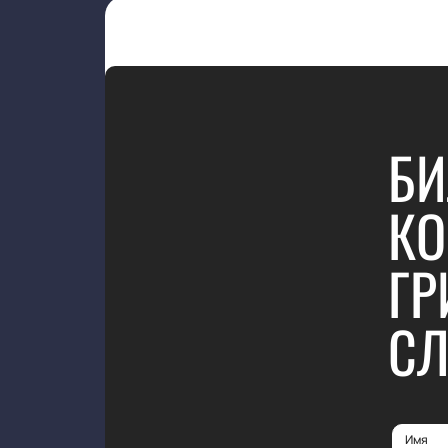
БИ
КО
ГР
СЛ
Имя