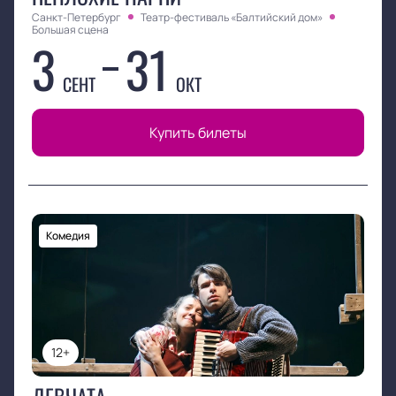
Санкт-Петербург
Театр-фестиваль «Балтийский дом»
Большая сцена
3
31
СЕНТ
ОКТ
Купить билеты
Комедия
12+