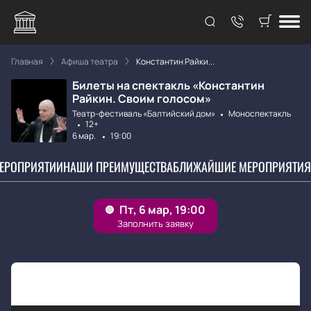
Главная
Афиша театра
Константин Райки...
Билеты на спектакль «Константин
Райкин. Своим голосом»
Театр-фестиваль «Балтийский дом»
Моноспектакль
12+
6 мар.
19:00
МЕРОПРИЯТИИ
НАШИ ПРЕИМУЩЕСТВА
БЛИЖАЙШИЕ МЕРОПРИЯТИЯ