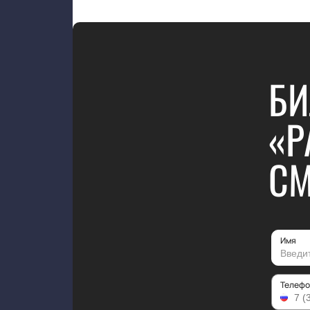
БИ
«Р
СМ
Имя
Телефо