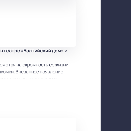
» в театре «Балтийский дом»
и
смотря на скромность ее жизни,
акомки. Внезапное появление
открыться новым эмоциям и
а после себя. Актеры на сцене
никого, кто когда-либо любил и
мко, Алексей Васильев, Наталья