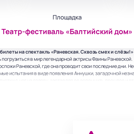
Площадка
Театр-фестиваль «Балтийский дом»
 билеты на спектакль «Раневская. Сквозь смех и слёзы!
 погрузиться в мир легендарной актрисы Фаины Раневской.
оспожи Раневской, где она проводит свои последние дни. Не
мые испытания в виде появления Аннушки, загадочной незн
истки с ног на голову, заставляя ее вспомнить прошлое и 
тью и глубокими мыслями, которые Фаина Раневская оставил
ций - от смеха до слез. Спектакль не оставит равнодушным 
рская, Елизавета Арзамасова, Ульяна Чекменева, Андрей Ши
анова-Миропольская, Екатерина Пикова, Анна Дурова.