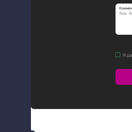
Коммен
Я д