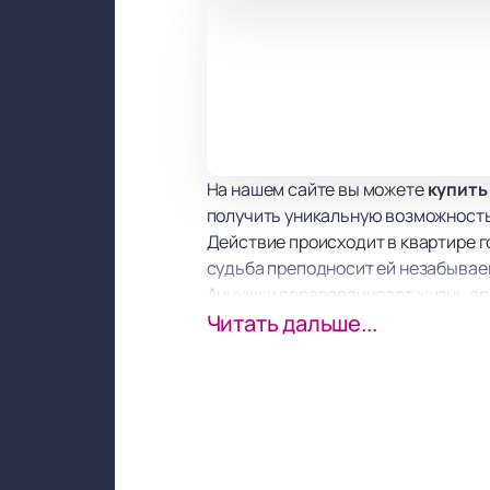
На нашем сайте вы можете
купить
получить уникальную возможность
Действие происходит в квартире г
судьба преподносит ей незабывае
Аннушки переворачивает жизнь арт
переживаниям.
Читать дальше...
Сюжет спектакля наполнен мудрос
передадут зрителям всю гамму эмо
ценил талантливую актрису.
В ролях: Зоя Буряк, Надежда Анга
Лыжина, Алина Кикеля, Ольга Кирс