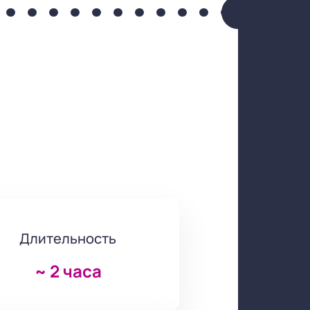
Длительность
~
2 часа