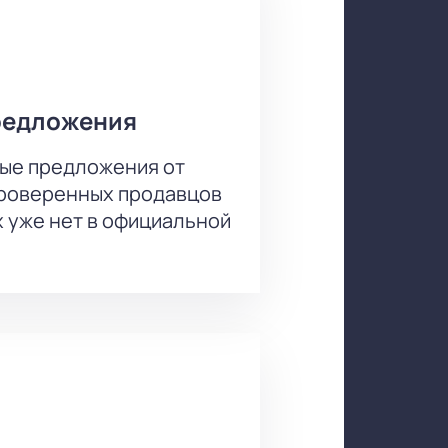
ваемые впечатления. Не упустите
 и чудесами.
редложения
ые предложения от
проверенных продавцов
х уже нет в официальной