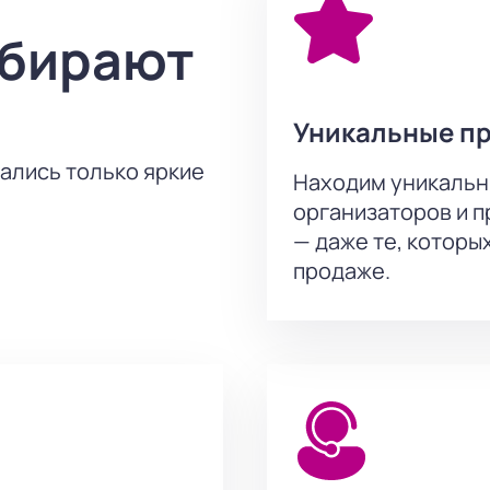
это лучший способ обеспечить себе и своим близким незабы
ыбирают
й мир мифов и легенд, где каждый момент наполнен магией
Уникальные п
тались только яркие
Находим уникальн
организаторов и 
— даже те, которы
продаже.