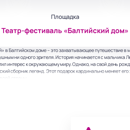
Площадка
Театр-фестиваль «Балтийский дом»
й» в Балтийском доме – это захватывающее путешествие в 
ушным ни одного зрителя. История начинается с мальчика Л
ил интерес к окружающему миру. Однако, на свой день рожд
йский сборник легенд. Этот подарок кардинально меняет его
воей страны.
й» сочетает в себе элементы фантастического шоу, высоких 
 обладающее чертами философской притчи и волшебной сказ
х стихий, колдовская игра тьмы и света, постоянно сменяю
сферу, которая покоряет сердца зрителей по всему миру.
 успела стать настоящим хитом среди театральных поклонн
маться о важности живого общения и познания окружающего
представление незабываемым событием.