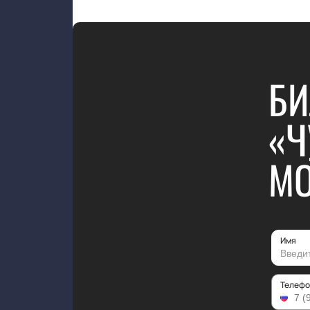
БИ
«Ч
МО
Имя
Телефо