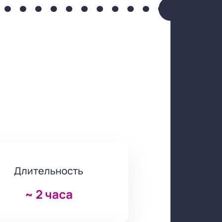
Длительность
~
2 часа