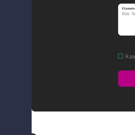
Коммен
Я д