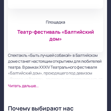
Площадка
Театр-фестиваль «Балтийский
дом»
Спектакль «Быть лучшей собакой» в Балтийском
доме станет настоящим открытием для любителей
театра. В рамках XXXIV Театрального фестиваля
«Балтийский дом», проходящего под девизом
«Взгляд на Восток», зрители смогут познакомиться
с южноафриканским театром, который объединяет
Читать дальше...
европейскую традицию и народный «наивный»
стиль.
Режиссер постановки Сейфемо Моцвири, один из
Почему выбирают нас
основателей компании «African Tree Productions»,