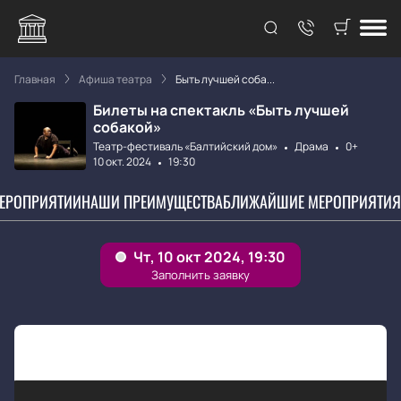
Главная
Афиша театра
Быть лучшей соба...
Билеты на спектакль «Быть лучшей
собакой»
Театр-фестиваль «Балтийский дом»
Драма
0+
10 окт. 2024
19:30
МЕРОПРИЯТИИ
НАШИ ПРЕИМУЩЕСТВА
БЛИЖАЙШИЕ МЕРОПРИЯТИЯ