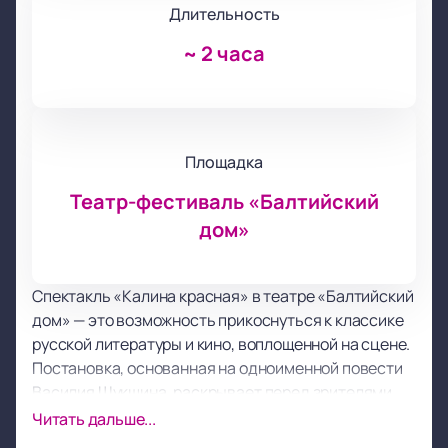
Длительность
~
2 часа
Площадка
Театр-фестиваль «Балтийский
дом»
Спектакль «Калина красная» в театре «Балтийский
дом» — это возможность прикоснуться к классике
русской литературы и кино, воплощенной на сцене.
Постановка, основанная на одноименной повести
Василия Шукшина, раскрывает перед зрителями
историю Егора Прокудина, стремящегося начать
Читать дальше...
жизнь с чистого листа. Освободившись из тюрьмы,