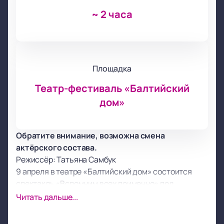
~
2 часа
Площадка
Театр-фестиваль «Балтийский
дом»
Обратите внимание, возможна смена
актёрского состава.
Режиссёр: Татьяна Самбук
9 апреля в театре «Балтийский дом» состоится
спектакль «Вспомним всех поименно» под
руководством режиссера Татьяны Самбук. Это
Читать дальше...
уникальная постановка, основанная на семейных
историях артистов театра, которые делятся