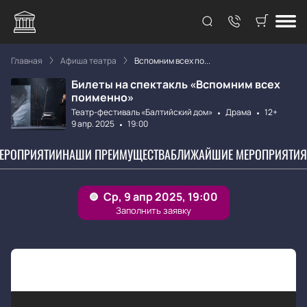
Главная
Афиша театра
Вспомним всех по...
Билеты на спектакль «Вспомним всех
поименно»
Театр-фестиваль «Балтийский дом»
Драма
12+
9 апр. 2025
19:00
МЕРОПРИЯТИИ
НАШИ ПРЕИМУЩЕСТВА
БЛИЖАЙШИЕ МЕРОПРИЯТИЯ