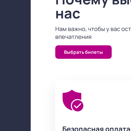
незабываемые впечатления от спек
нас
первый шаг к встрече с прекрасны
Нам важно, чтобы у вас ос
впечатления
Выбрать билеты
Безопасная оплата