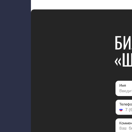
БИ
«Ш
Имя
Телефо
Коммен