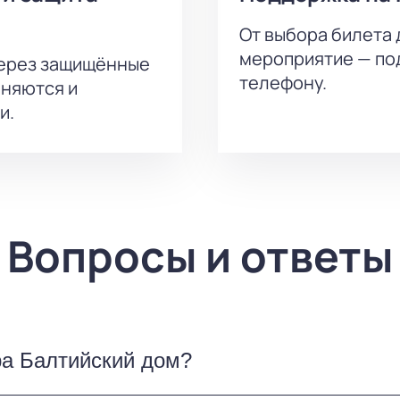
От выбора билета 
мероприятие — под
через защищённые
телефону.
аняются и
и.
Вопросы и ответы
ра Балтийский дом?