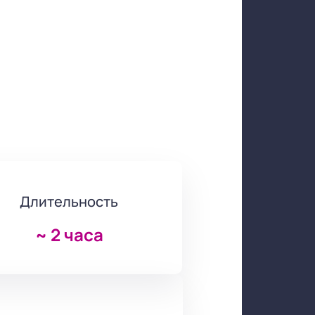
Длительность
~
2 часа