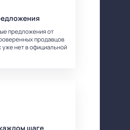
еты на нашем сайте — это ваш
редложения
ые предложения от
проверенных продавцов
х уже нет в официальной
каждом шаге