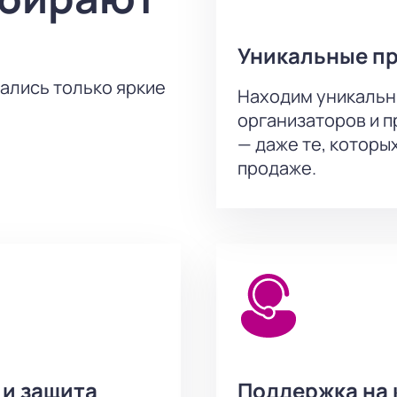
такля «Школа для дураков» в Балтийском доме. Купить бил
м.
Уникальные п
тались только яркие
Находим уникальн
организаторов и 
— даже те, которы
продаже.
 и защита
Поддержка на 