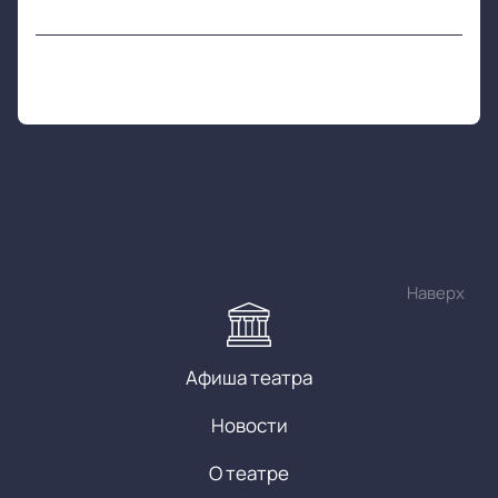
Наверх
Афиша театра
Новости
О театре