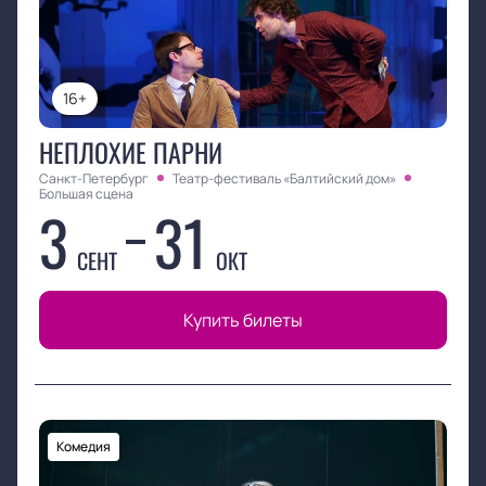
Режиссёр:
Сергей Федотов
16+
НЕПЛОХИЕ ПАРНИ
Санкт-Петербург
Театр-фестиваль «Балтийский дом»
Большая сцена
3
31
СЕНТ
ОКТ
Купить билеты
Комедия