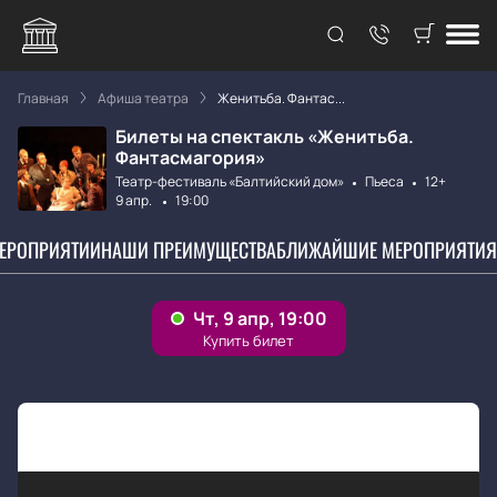
Главная
Афиша театра
Женитьба. Фантас...
Билеты на спектакль «Женитьба.
Фантасмагория»
Театр-фестиваль «Балтийский дом»
Пьеса
12+
9 апр.
19:00
МЕРОПРИЯТИИ
НАШИ ПРЕИМУЩЕСТВА
БЛИЖАЙШИЕ МЕРОПРИЯТИЯ