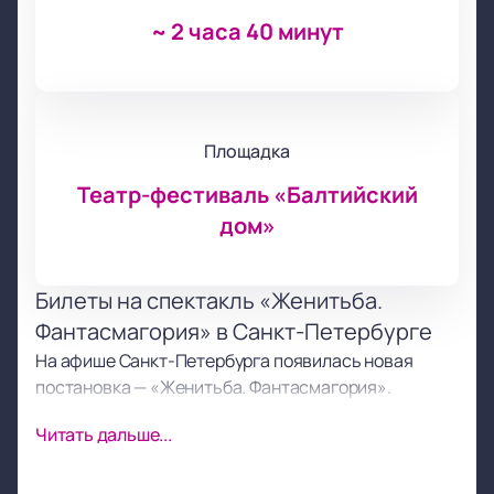
~
2 часа 40 минут
Площадка
Театр-фестиваль «Балтийский
дом»
Билеты на спектакль «Женитьба.
Фантасмагория» в Санкт-Петербурге
На афише Санкт-Петербурга появилась новая
постановка — «Женитьба. Фантасмагория».
Спектакль проходит в театре «Балтийский дом» по
Читать дальше...
адресу: Александровский парк, дом 4.