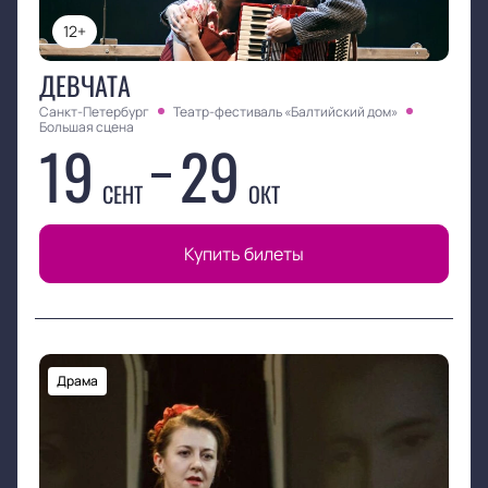
12+
ДЕВЧАТА
Санкт-Петербург
Театр-фестиваль «Балтийский дом»
Большая сцена
19
29
СЕНТ
ОКТ
Купить билеты
Драма