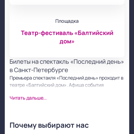
Площадка
Театр-фестиваль «Балтийский
дом»
Билеты на спектакль «Последний день»
в Санкт-Петербурге
Премьера спектакля «Последний день» проходит в
театре «Балтийский дом». Афиша события
предназначена для зрителей, которые
Читать дальше...
интересуются современным искусством и
классикой. Купить билеты на спектакль
«Последний день» можно онлайн на нашем сайте
или по телефону. Выберите места на схеме зала.
Почему выбирают нас
Цена зависит от выбранных мест. Узнать