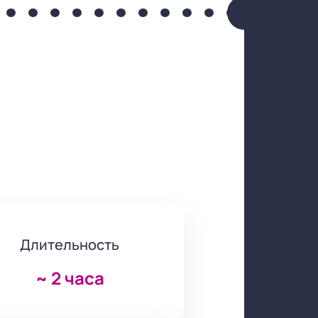
Длительность
~
2 часа