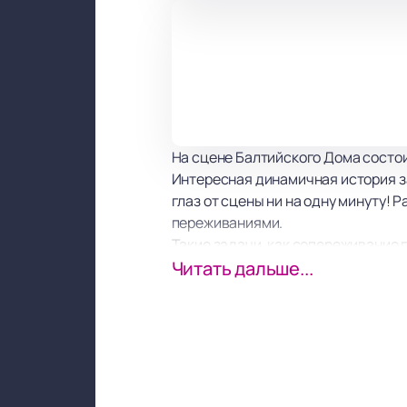
На сцене Балтийского Дома состо
Интересная динамичная история за
глаз от сцены ни на одну минуту! 
переживаниями.
Такие задачи, как сопереживание г
которых оказались волею сюжета 
Читать дальше...
Спектакль получился очень тонким
оставляет приятное послевкусие 