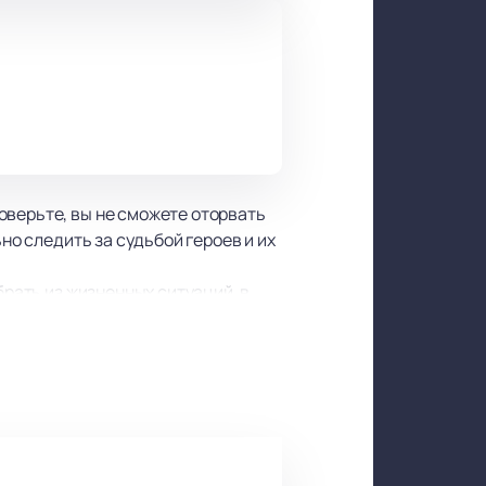
оверьте, вы не сможете оторвать
но следить за судьбой героев и их
брать из жизненных ситуаций, в
держанное дорогое вино,