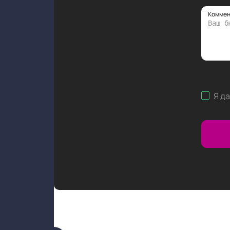
Коммен
Я д