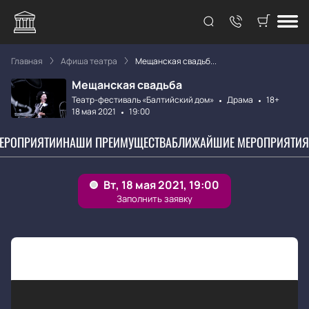
Главная
Афиша театра
Мещанская свадьб...
Мещанская свадьба
Театр-фестиваль «Балтийский дом»
Драма
18+
18 мая 2021
19:00
МЕРОПРИЯТИИ
НАШИ ПРЕИМУЩЕСТВА
БЛИЖАЙШИЕ МЕРОПРИЯТИЯ