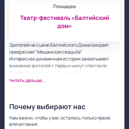
Площадка
Театр-фестиваль «Балтийский
дом»
Зрителей на сцене Балтийского Дома ожидает
прекрасная "Мещанская свадьба"
Интересная динамичная история захватывает
внимание зрителей с первых минут спектакля.
Поверьте, вы не сможете оторвать глаз от сцены ни
на одну минуту! Развитие сюжета и его
Читать дальше...
хитросплетения заставят вас пристально следить
за судьбой героев и их переживаниями.
Уверены, что вы не единожды за время просмотра
Почему выбирают нас
спросите себя «А что будет дальше?» или «А как
поступил бы я?». В этой постановке тонко
Нам важно, чтобы у вас остались только яркие
переплетены сопереживание, сочувствие, а также
впечатления
победа вечных ценностей над ценностями