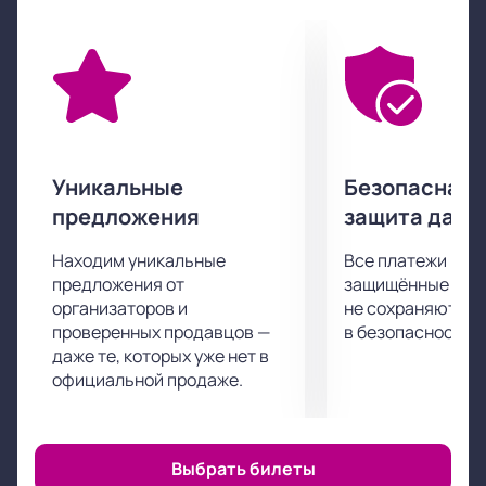
временными и кажущимися.
Если вы хотите полностью отвлечься и сбросить с
себя груз повседневных забот "Мещанская
свадьба" поможет вам в этом. Вас ждет полное
погружение в сюжет, огромное удовольствие от
актерской игры, декораций, костюмов и
музыкального сопровождения.
Уникальные
Безопасная 
Приятного просмотра!
предложения
защита данн
Находим уникальные
Все платежи про
предложения от
защищённые шлю
организаторов и
не сохраняются 
проверенных продавцов —
в безопасности.
даже те, которых уже нет в
официальной продаже.
Выбрать билеты