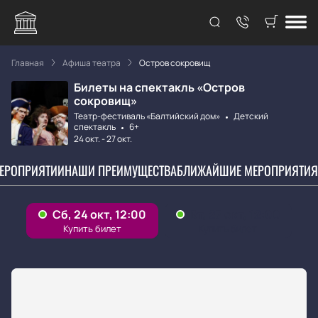
Главная
Афиша театра
Остров сокровищ
Билеты на спектакль «Остров
сокровищ»
Театр-фестиваль «Балтийский дом»
Детский
спектакль
6+
24 окт.
-
27 окт.
МЕРОПРИЯТИИ
НАШИ ПРЕИМУЩЕСТВА
БЛИЖАЙШИЕ МЕРОПРИЯТИЯ