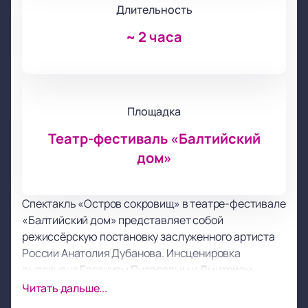
Длительность
~
2 часа
Площадка
Театр-фестиваль «Балтийский
дом»
Спектакль «Остров сокровищ» в театре-фестивале
«Балтийский дом» представляет собой
режиссёрскую постановку заслуженного артиста
России Анатолия Дубанова. Инсценировка
выполнена Евгением Писаревым и Дмитрием
Филимоновым на основе одноимённого романа
Читать дальше...
английского писателя Роберта Льюиса