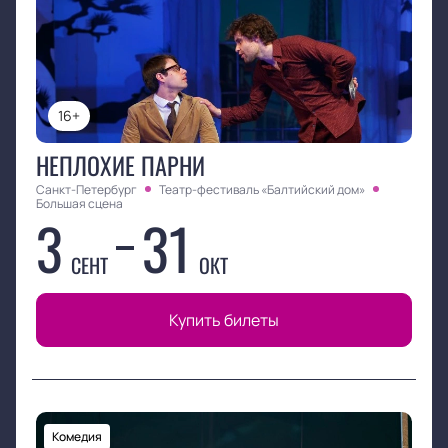
16+
НЕПЛОХИЕ ПАРНИ
Санкт-Петербург
Театр-фестиваль «Балтийский дом»
Большая сцена
3
31
СЕНТ
ОКТ
Купить билеты
Комедия