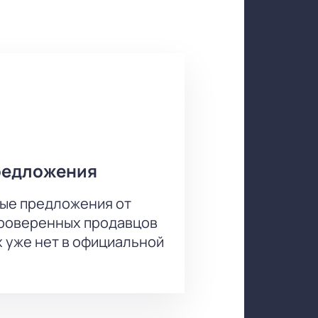
нновационными постановками и
ральными произведениями.
щих провести время с пользой и
е можно уже сегодня.
лов, Герман Чернов, Арсений
редложения
ые предложения от
проверенных продавцов
х уже нет в официальной