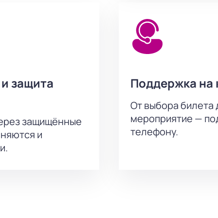
 и защита
Поддержка на 
От выбора билета 
мероприятие — под
через защищённые
телефону.
аняются и
и.