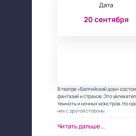
Дата
20 сентября
В театре «Балтийский дом» состоит
фантазий и страхов. Это увлекател
темноты и ночных монстров. Но одн
них с другой стороны.
Действие разворачивается в уютно
Руби. Спектакль предлагает зрите
Читать дальше...
превращаются в забавных и дружелю