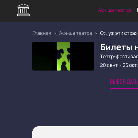
Афиша театра
Главная
Афиша театра
Ох, уж эти страх.
Билеты н
Театр-фестивал
20 сент.
-
25 окт.
ВЫБОР ДАТЫ