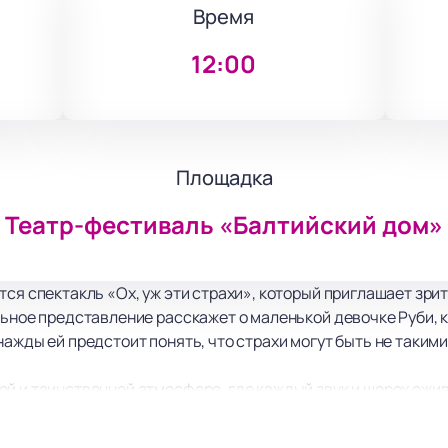
Время
12:00
Площадка
Театр-фестиваль «Балтийский дом»
ся спектакль «Ох, уж эти страхи», который приглашает зрит
ьное представление расскажет о маленькой девочке Руби, ко
ажды ей предстоит понять, что страхи могут быть не такими
й и таинственной атмосфере, где каждый звук и шорох ожи
лям вместе с главной героиней отправиться в волшебное пу
бных существ. Это история о том, как важно не бояться сво