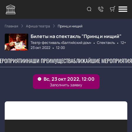
Главная
Афиша театра
Принц и нищий
Билеты на спектакль "Принц и нищий"
Театр-фестиваль «Балтийский дом»
Спектакль
12+
23 окт. 2022
12:00
МЕРОПРИЯТИИ
НАШИ ПРЕИМУЩЕСТВА
БЛИЖАЙШИЕ МЕРОПРИЯТИЯ