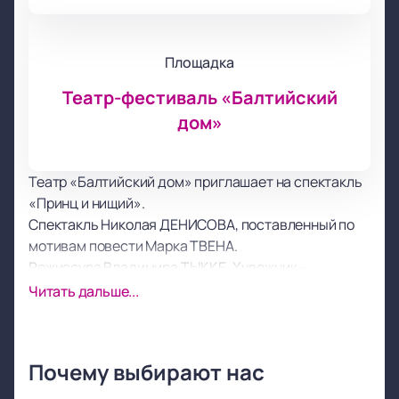
Площадка
Театр-фестиваль «Балтийский
дом»
Театр «Балтийский дом» приглашает на спектакль
«Принц и нищий».
Спектакль Николая ДЕНИСОВА, поставленный по
мотивам повести Марка ТВЕНА.
Режиссура Владимира ТЫККЕ. Художник –
Владимир СВЕТОЗАРОВ. Костюмы продумывала
Читать дальше...
Марина НИКОЛАЕВА. Композитором стал Роман
РЯЗАНЦЕВ. Балетмейстер –Светлана ШКРОБОВА.
Музыку написал Юрий ВОРОНЦОВ.
Почему выбирают нас
Однажды в Англии родились два мальчика,
похожих друг на друга. Том Кенти был проходимцем