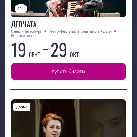
12+
ДЕВЧАТА
Санкт-Петербург
Театр-фестиваль «Балтийский дом»
Большая сцена
19
29
СЕНТ
ОКТ
Купить билеты
Драма