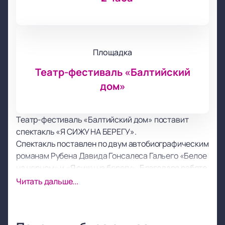
Площадка
Театр-фестиваль «Балтийский
дом»
Театр-фестиваль «Балтийский дом» поставит
спектакль «Я СИЖУ НА БЕРЕГУ».
Спектакль поставлен по двум автобиографическим
романам Рубена Давида Гонсалеса Гальего «Белое
на черном» и «Я сижу на берегу». Благодаря работе
драматурга Марии Огневой и режиссера Романа
Читать дальше...
Кагановича у зрителей появилась возможность
увидеть произведения на сцене.
Сюжет разворачивается вокруг самого автора-