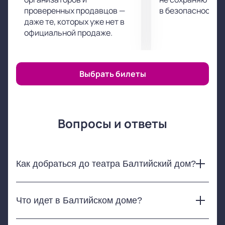
проверенных продавцов —
в безопасности.
даже те, которых уже нет в
официальной продаже.
Выбрать билеты
Вопросы и ответы
Как добраться до театра Балтийский дом?
Театр-фестиваль «Балтийский дом» находится недалеко
от станции метро «Горьковская». Через
Что идет в Балтийском доме?
Александровский парк до театра около 5 минут ходьбы.
Напротив входа в театр на Кронверкском проспекте есть