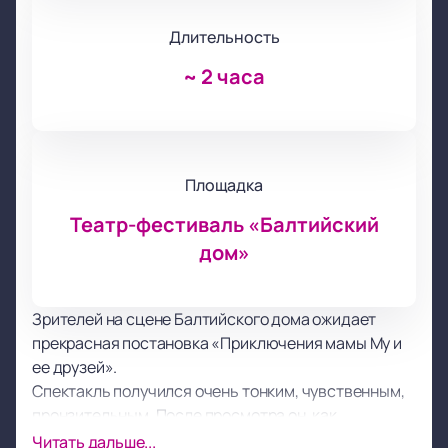
Длительность
~
2 часа
Площадка
Театр-фестиваль «Балтийский
дом»
Зрителей на сцене Балтийского дома ожидает
прекрасная постановка «Приключения мамы Му и
ее друзей».
Спектакль получился очень тонким, чувственным,
пронзительным. После просмотра он, как
выдержанное дорогое вино, оставляет приятное
Читать дальше...