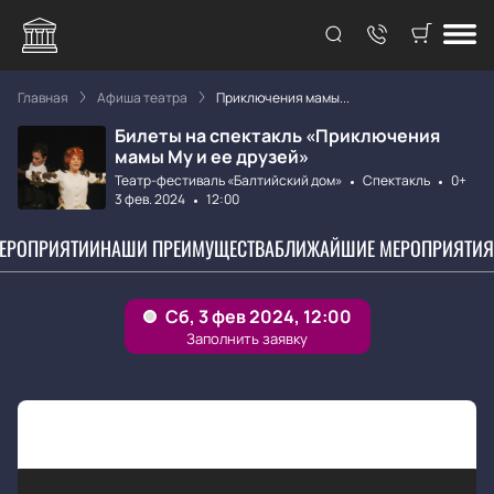
Главная
Афиша театра
Приключения мамы...
Билеты на спектакль «Приключения
мамы Му и ее друзей»
Театр-фестиваль «Балтийский дом»
Спектакль
0+
3 фев. 2024
12:00
МЕРОПРИЯТИИ
НАШИ ПРЕИМУЩЕСТВА
БЛИЖАЙШИЕ МЕРОПРИЯТИЯ