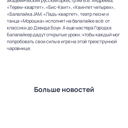
академический русский оркестр им В.В. Андреева,
«Терем-квартет», «Бис-Квит», «Квинтет четырех»,
«Балалайка JAM, «Ладъ-квартет», театр песни и
танца «Морошка» исполнят на балалайке всё: от
классики до Дэвида Боуи. А еще мастера Городка
Балалайкер дадут открытые уроки, чтобы каждый мог
попробовать свои силы в игре на этой трехструнной
чаровнице.
Больше новостей