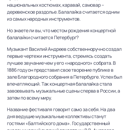
национальных костюмах, каравай, самовар –
деревенское раздолье. Балалайка считается одним
из самых народных инструментов.
Но знаете ли вы, что местом рождения концертной
балалайки считается Петербург?
Музыкант Василий Андреев собственноручно создал
первые чертежи инструмента, стремясь создать
лучшее звучание чем у его «народного» собрата. В
1886 году он представил свое творение публике в
зале Благородного собрания в Петербурге. Успех был
впечатляющий. Так концертная балалайка стала
завоевывать музыкальные сцены сперва в России, а
затем по всему миру.
Название фестиваля говорит само за себя. На два
дня ведущие музыкальные коллективы станут
гостями «Балтийского дома». Государственный