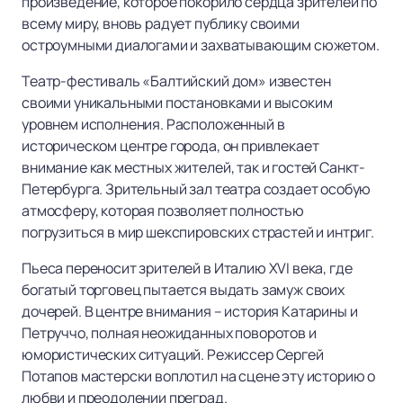
произведение, которое покорило сердца зрителей по
всему миру, вновь радует публику своими
остроумными диалогами и захватывающим сюжетом.
Театр-фестиваль «Балтийский дом» известен
своими уникальными постановками и высоким
уровнем исполнения. Расположенный в
историческом центре города, он привлекает
внимание как местных жителей, так и гостей Санкт-
Петербурга. Зрительный зал театра создает особую
атмосферу, которая позволяет полностью
погрузиться в мир шекспировских страстей и интриг.
Пьеса переносит зрителей в Италию XVI века, где
богатый торговец пытается выдать замуж своих
дочерей. В центре внимания – история Катарины и
Петруччо, полная неожиданных поворотов и
юмористических ситуаций. Режиссер Сергей
Потапов мастерски воплотил на сцене эту историю о
любви и преодолении преград.