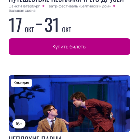
Санкт-Петербург
Театр-фестиваль «Балтийский дом»
Большая сцена
17
31
ОКТ
ОКТ
Купить билеты
Комедия
16+