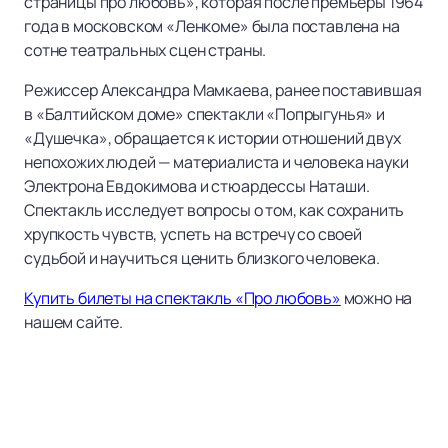
страницы про любовь», которая после премьеры 1964
года в московском «Ленкоме» была поставлена на
сотне театральных сцен страны.
Режиссер Александра Мамкаева, ранее поставившая
в «Балтийском доме» спектакли «Попрыгунья» и
«Душечка», обращается к истории отношений двух
непохожих людей — материалиста и человека науки
Электрона Евдокимова и стюардессы Наташи.
Спектакль исследует вопросы о том, как сохранить
хрупкость чувств, успеть на встречу со своей
судьбой и научиться ценить близкого человека.
Купить билеты на спектакль «Про любовь»
можно на
нашем сайте.