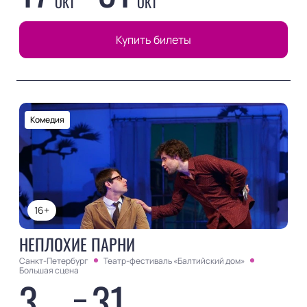
ОКТ
ОКТ
Купить билеты
Комедия
16+
НЕПЛОХИЕ ПАРНИ
Санкт-Петербург
Театр-фестиваль «Балтийский дом»
Большая сцена
3
31