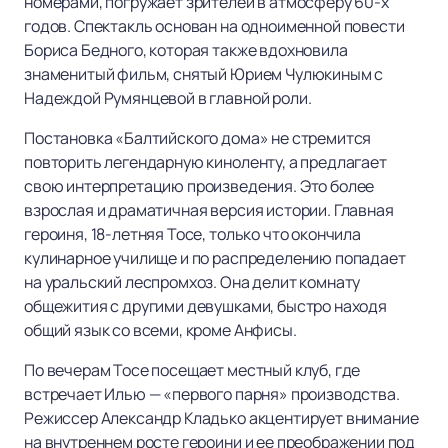
номерами, погружает зрителей в атмосферу 60-х
годов. Спектакль основан на одноименной повести
Бориса Бедного, которая также вдохновила
знаменитый фильм, снятый Юрием Чулюкиным с
Надеждой Румянцевой в главной роли.
Постановка «Балтийского дома» не стремится
повторить легендарную киноленту, а предлагает
свою интерпретацию произведения. Это более
взрослая и драматичная версия истории. Главная
героиня, 18-летняя Тосе, только что окончила
кулинарное училище и по распределению попадает
на уральский леспромхоз. Она делит комнату
общежития с другими девушками, быстро находя
общий язык со всеми, кроме Анфисы.
По вечерам Тосе посещает местный клуб, где
встречает Илью — «первого парня» производства.
Режиссер Александр Кладько акцентирует внимание
на внутреннем росте героини и ее преображении под