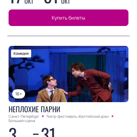
ОКТ
ОКТ
Купить билеты
Комедия
16+
НЕПЛОХИЕ ПАРНИ
Санкт-Петербург
Театр-фестиваль «Балтийский дом»
Большая сцена
3
31