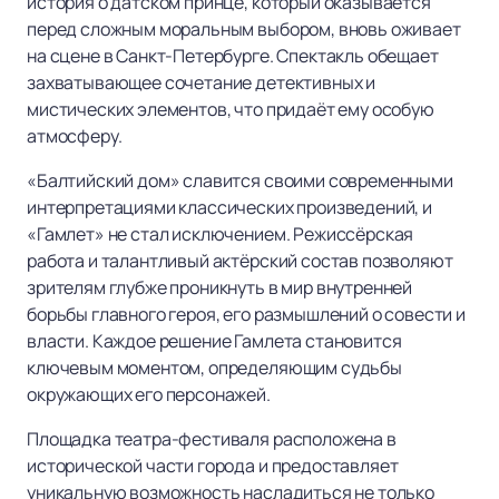
история о датском принце, который оказывается
перед сложным моральным выбором, вновь оживает
на сцене в Санкт-Петербурге. Спектакль обещает
захватывающее сочетание детективных и
мистических элементов, что придаёт ему особую
атмосферу.
«Балтийский дом» славится своими современными
интерпретациями классических произведений, и
«Гамлет» не стал исключением. Режиссёрская
работа и талантливый актёрский состав позволяют
зрителям глубже проникнуть в мир внутренней
борьбы главного героя, его размышлений о совести и
власти. Каждое решение Гамлета становится
ключевым моментом, определяющим судьбы
окружающих его персонажей.
Площадка театра-фестиваля расположена в
исторической части города и предоставляет
уникальную возможность насладиться не только