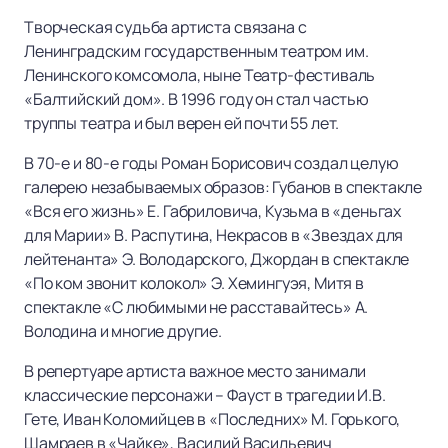
Творческая судьба артиста связана с
Ленинградским государственным театром им.
Ленинского комсомола, ныне Театр-фестиваль
«Балтийский дом». В 1996 году он стал частью
труппы театра и был верен ей почти 55 лет.
В 70-е и 80-е годы Роман Борисович создал целую
галерею незабываемых образов: Губанов в спектакле
«Вся его жизнь» Е. Габриловича, Кузьма в «деньгах
для Марии» В. Распутина, Некрасов в «Звездах для
лейтенанта» Э. Володарского, Джордан в спектакле
«По ком звонит колокол» Э. Хемингуэя, Митя в
спектакле «С любимыми не расставайтесь» А.
Володина и многие другие.
В репертуаре артиста важное место занимали
классические персонажи – Фауст в трагедии И.В.
Гете, Иван Коломийцев в «Последних» М. Горького,
Шамраев в «Чайке», Василий Васильевич