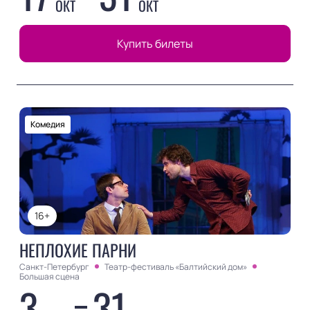
ОКТ
ОКТ
Купить билеты
Комедия
16+
НЕПЛОХИЕ ПАРНИ
Санкт-Петербург
Театр-фестиваль «Балтийский дом»
Большая сцена
3
31