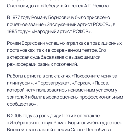
Светловидов в «Лебединой песне» А.П. Чехова.
В 1977 году Роману Борисовичу было присвоено
почетное звание «Заслуженный артист РСФСР», в
1983 году – «Народный артист РСФСР».
Роман Борисович успешно играл как в традиционных
постановках, так и в современном театре. Его
актерская судьба связана с выдающимися
режиссерами разных поколений.
Работы артиста в спектаклях «Похороните меня за
плинтусом», «Перезагрузка», «Лерка», «Пьеса,
которой нет» пользовались неизменным успехом у
зрителей и были высоко оценены профессиональным
сообществом.
В 2005 году за роль Дяди Пети в спектакле
«Изображая жертву» Роман Борисович был удостоен
Высшей театральной премии Санкт-Петербурга