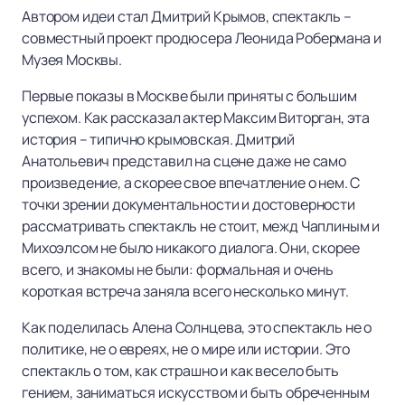
Автором идеи стал Дмитрий Крымов, спектакль –
совместный проект продюсера Леонида Робермана и
Музея Москвы.
Первые показы в Москве были приняты с большим
успехом. Как рассказал актер Максим Виторган, эта
история – типично крымовская. Дмитрий
Анатольевич представил на сцене даже не само
произведение, а скорее свое впечатление о нем. С
точки зрении документальности и достоверности
рассматривать спектакль не стоит, межд Чаплиным и
Михоэлсом не было никакого диалога. Они, скорее
всего, и знакомы не были: формальная и очень
короткая встреча заняла всего несколько минут.
Как поделилась Алена Солнцева, это спектакль не о
политике, не о евреях, не о мире или истории. Это
спектакль о том, как страшно и как весело быть
гением, заниматься искусством и быть обреченным