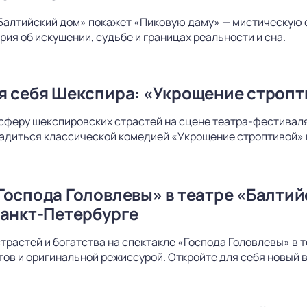
Балтийский дом» покажет «Пиковую даму» — мистическую 
рия об искушении, судьбе и границах реальности и сна.
я себя Шекспира: «Укрощение стропт
сферу шекспировских страстей на сцене театра-фестиваля
адиться классической комедией «Укрощение строптивой» 
Господа Головлевы» в театре «Балти
Санкт-Петербурге
страстей и богатства на спектакле «Господа Головлевы» в
ов и оригинальной режиссурой. Откройте для себя новый в