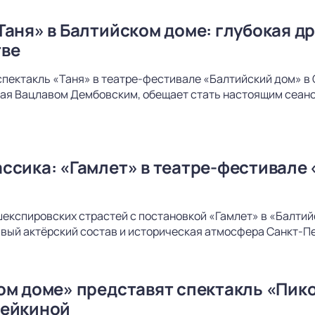
Таня» в Балтийском доме: глубокая др
тве
спектакль «Таня» в театре-фестивале «Балтийский дом» в 
ая Вацлавом Дембовским, обещает стать настоящим сеанс
ссика: «Гамлет» в театре-фестивале 
шекспировских страстей с постановкой «Гамлет» в «Балти
вый актёрский состав и историческая атмосфера Санкт-Пе
ом доме» представят спектакль «Пико
дейкиной