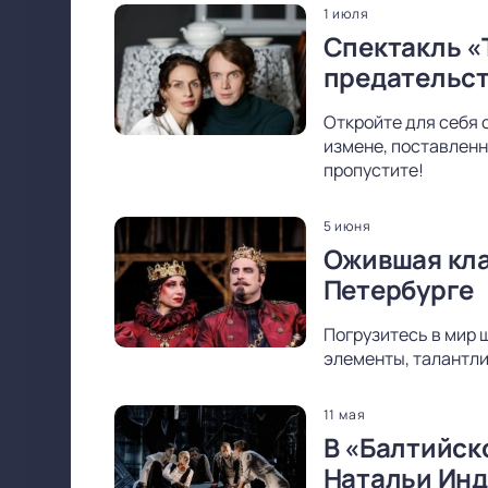
1 июля
Спектакль «
предательс
Откройте для себя 
измене, поставленн
пропустите!
5 июня
Ожившая кла
Петербурге
Погрузитесь в мир 
элементы, талантли
11 мая
В «Балтийск
Натальи Ин