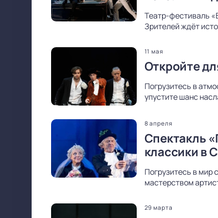
Театр-фестиваль «
Зрителей ждёт исто
11 мая
Откройте дл
Погрузитесь в атмо
упустите шанс насл
8 апреля
Спектакль «
классики в 
Погрузитесь в мир 
мастерством артист
29 марта