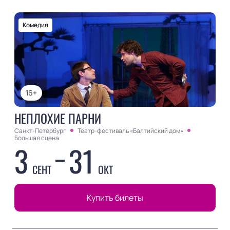
Комедия
16+
НЕПЛОХИЕ ПАРНИ
Санкт-Петербург
Театр-фестиваль «Балтийский дом»
Большая сцена
3
31
СЕНТ
ОКТ
Купить билеты