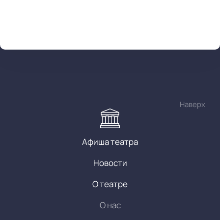
Наверх
Афиша театра
Новости
О театре
О нас