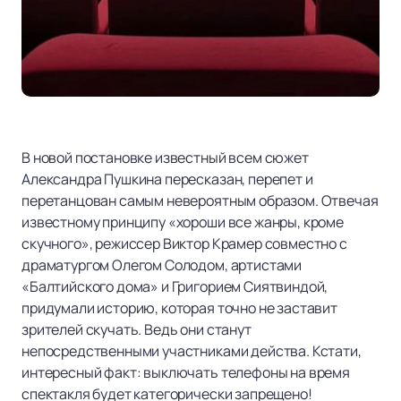
В новой постановке известный всем сюжет
Александра Пушкина пересказан, перепет и
перетанцован самым невероятным образом. Отвечая
известному принципу «хороши все жанры, кроме
скучного», режиссер Виктор Крамер совместно с
драматургом Олегом Солодом, артистами
«Балтийского дома» и Григорием Сиятвиндой,
придумали историю, которая точно не заставит
зрителей скучать. Ведь они станут
непосредственными участниками действа. Кстати,
интересный факт: выключать телефоны на время
спектакля будет категорически запрещено!