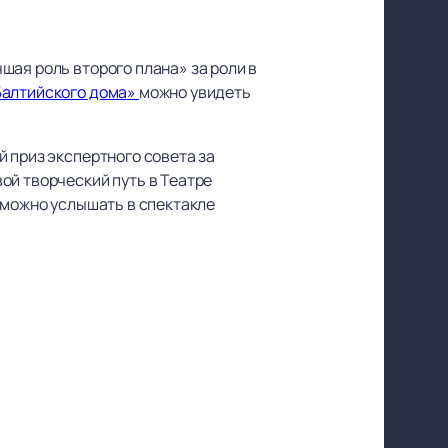
шая роль второго плана» за роли в
алтийского дома»
можно увидеть
 приз экспертного совета за
ой творческий путь в Театре
 можно услышать в спектакле