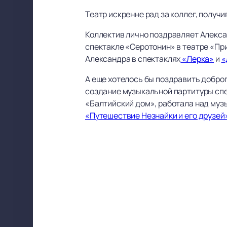
Театр искренне рад за коллег, получ
Коллектив лично поздравляет Алекса
спектакле «Серотонин» в театре «Пр
Александра в спектаклях
«Лерка»
и
«
А еще хотелось бы поздравить доброг
создание музыкальной партитуры спе
«Балтийский дом», работала над музы
«Путешествие Незнайки и его друзей