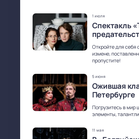
1 июля
Спектакль «
предательс
Откройте для себя 
измене, поставленн
пропустите!
5 июня
Ожившая кла
Петербурге
Погрузитесь в мир 
элементы, талантли
11 мая