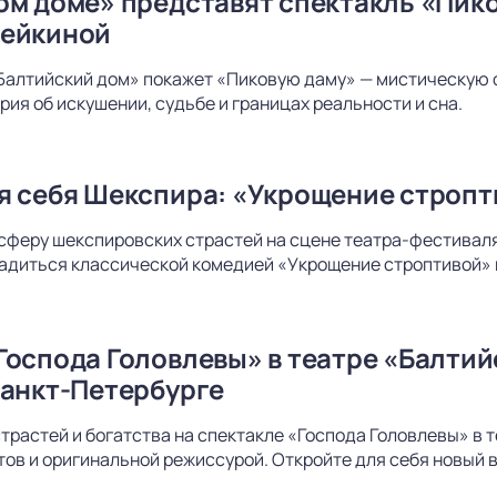
ом доме» представят спектакль «Пико
дейкиной
Балтийский дом» покажет «Пиковую даму» — мистическую 
рия об искушении, судьбе и границах реальности и сна.
я себя Шекспира: «Укрощение стропт
сферу шекспировских страстей на сцене театра-фестиваля
адиться классической комедией «Укрощение строптивой» 
Господа Головлевы» в театре «Балти
Санкт-Петербурге
страстей и богатства на спектакле «Господа Головлевы» в
ов и оригинальной режиссурой. Откройте для себя новый в