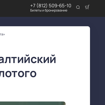
+7 (812) 509-65-10
Билеты и бронирование
та»
алтийский
лотого