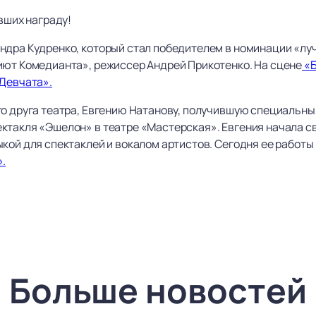
ивших награду!
ндра Кудренко, который стал победителем в номинации «луч
иют Комедианта», режиссер Андрей Прикотенко. На сцене
«Б
Девчата».
о друга театра, Евгению Натанову, получившую специальный
ктакля «Эшелон» в театре «Мастерская». Евгения начала св
кой для спектаклей и вокалом артистов. Сегодня ее работы
».
Больше новостей