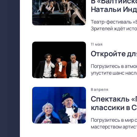
В «Балтийск
Натальи Ин
Театр-фестиваль «
Зрителей ждёт исто
11 мая
Откройте дл
Погрузитесь в атмо
упустите шанс насл
8 апреля
Спектакль «
классики в 
Погрузитесь в мир 
мастерством артист