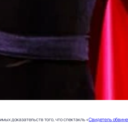
мых доказательств того, что спектакль «
Свидетель обвин