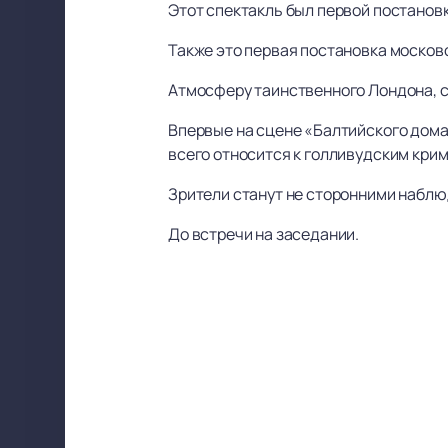
Этот спектакль был первой постанов
Также это первая постановка москов
Атмосферу таинственного Лондона, 
Впервые на сцене «Балтийского дома
всего относится к голливудским кри
Зрители станут не сторонними наблю
До встречи на заседании.