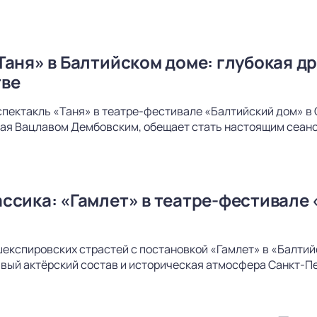
Таня» в Балтийском доме: глубокая др
тве
спектакль «Таня» в театре-фестивале «Балтийский дом» в 
ая Вацлавом Дембовским, обещает стать настоящим сеанс
ссика: «Гамлет» в театре-фестивале 
шекспировских страстей с постановкой «Гамлет» в «Балти
вый актёрский состав и историческая атмосфера Санкт-Пе