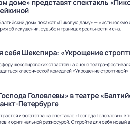
ом доме» представят спектакль «Пико
дейкиной
Балтийский дом» покажет «Пиковую даму» — мистическую 
рия об искушении, судьбе и границах реальности и сна.
я себя Шекспира: «Укрощение стропт
сферу шекспировских страстей на сцене театра-фестиваля
адиться классической комедией «Укрощение строптивой» 
Господа Головлевы» в театре «Балти
Санкт-Петербурге
страстей и богатства на спектакле «Господа Головлевы» в
ов и оригинальной режиссурой. Откройте для себя новый в