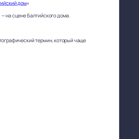
тийский дом
»
— на сцене Балтийского дома.
атографический термин, который чаще