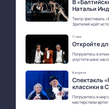
В «Балтийск
Натальи Ин
Театр-фестиваль «
Зрителей ждёт исто
11 мая
Откройте дл
Погрузитесь в атмо
упустите шанс насл
8 апреля
Спектакль «
классики в 
Погрузитесь в мир 
мастерством артист