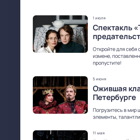
1 июля
Спектакль «
предательс
Откройте для себя 
измене, поставленн
пропустите!
5 июня
Ожившая кла
Петербурге
Погрузитесь в мир 
элементы, талантли
11 мая