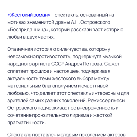
«Жестокий роман»
– спектакль, основанный на
мотивах знаменитой драмы А.Н. Островского
«Бесприданница», который рассказывает историю
любви в двух частях.
Эта вечная история о силе чувства, которому
невозможно противостоять, подчеркнута музыкой
народного артиста СССР Андрея Петрова. Сюжет
сплетает прошлое и настоящее, подчеркивая
актуальность темы жестокого выбора между
материальным благополучием и счастливой
любовью, что делает этот спектакль интересным для
зрителей самых разных поколений. Режиссер пьесы
Островского подчеркивает ее вневременность и
сочетание пронзительного лиризма и жесткой
прагматичности.
Спектакль поставлен молодым поколением актеров