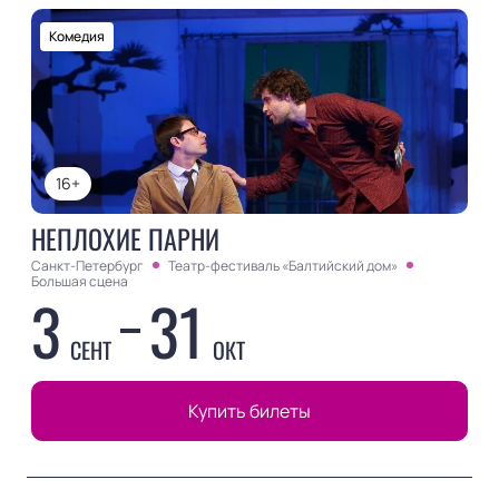
Комедия
16+
НЕПЛОХИЕ ПАРНИ
Санкт-Петербург
Театр-фестиваль «Балтийский дом»
Большая сцена
3
31
СЕНТ
ОКТ
Купить билеты