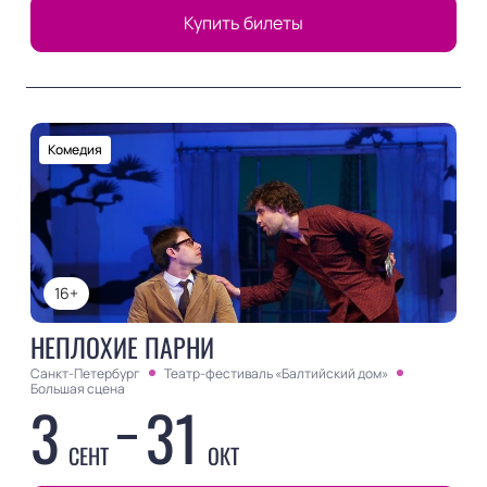
Купить билеты
Комедия
16+
НЕПЛОХИЕ ПАРНИ
Санкт-Петербург
Театр-фестиваль «Балтийский дом»
Большая сцена
3
31
СЕНТ
ОКТ