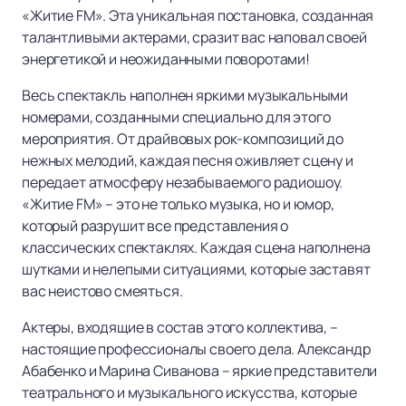
«Житие FM». Эта уникальная постановка, созданная
талантливыми актерами, сразит вас наповал своей
энергетикой и неожиданными поворотами!
Весь спектакль наполнен яркими музыкальными
номерами, созданными специально для этого
мероприятия. От драйвовых рок-композиций до
нежных мелодий, каждая песня оживляет сцену и
передает атмосферу незабываемого радиошоу.
«Житие FM» – это не только музыка, но и юмор,
который разрушит все представления о
классических спектаклях. Каждая сцена наполнена
шутками и нелепыми ситуациями, которые заставят
вас неистово смеяться.
Актеры, входящие в состав этого коллектива, –
настоящие профессионалы своего дела. Александр
Абабенко и Марина Сиванова – яркие представители
театрального и музыкального искусства, которые