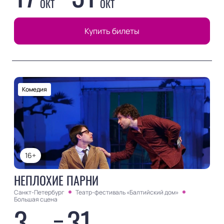
ОКТ
ОКТ
Купить билеты
Комедия
16+
НЕПЛОХИЕ ПАРНИ
Санкт-Петербург
Театр-фестиваль «Балтийский дом»
Большая сцена
3
31