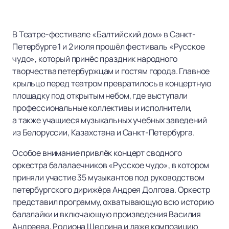
В Театре-фестивале «Балтийский дом» в Санкт-
Петербурге 1 и 2 июля прошёл фестиваль «Русское
чудо», который принёс праздник народного
творчества петербуржцам и гостям города. Главное
крыльцо перед театром превратилось в концертную
площадку под открытым небом, где выступали
профессиональные коллективы и исполнители,
а также учащиеся музыкальных учебных заведений
из Белоруссии, Казахстана и Санкт-Петербурга.
Особое внимание привлёк концерт сводного
оркестра балалаечников «Русское чудо», в котором
приняли участие 35 музыкантов под руководством
петербургского дирижёра Андрея Долгова. Оркестр
представил программу, охватывающую всю историю
балалайки и включающую произведения Василия
Андреева, Родиона Щедрина и даже композицию