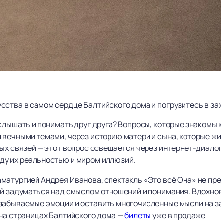
сства в самом сердце Балтийского дома и погрузитесь в 
слышать и понимать друг друга? Вопросы, которые знакомы к
вечными темами, через историю матери и сына, которые жив
ных связей — этот вопрос освещается через интернет-диало
ду их реальностью и миром иллюзий.
матургией Андрея Иванова, спектакль «Это всё Она» не пре
ей задуматься над смыслом отношений и понимания. Вдохно
забываемые эмоции и оставить многочисленные мысли на з
 на страницах Балтийского дома —
билеты
уже в продаже