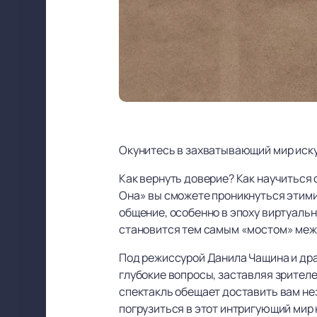
Окунитесь в захватывающий мир иску
Как вернуть доверие? Как научиться 
Она» вы сможете проникнуться этими 
общение, особенно в эпоху виртуаль
становится тем самым «мостом» меж
Под режиссурой Данила Чащина и дра
глубокие вопросы, заставляя зрител
спектакль обещает доставить вам не
погрузиться в этот интригующий мир