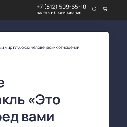
+7 (812) 509-65-10
Билеты и бронирование
ами мир глубоких человеческих отношений
е
акль «Это
ред вами