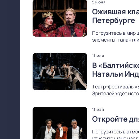
5 июня
Ожившая кла
Петербурге
Погрузитесь в мир 
элементы, талантли
11 мая
В «Балтийск
Натальи Ин
Театр-фестиваль «
Зрителей ждёт исто
11 мая
Откройте дл
Погрузитесь в атмо
упустите шанс насл