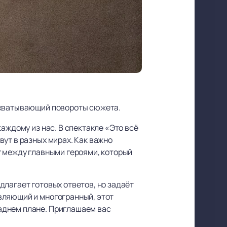
захватывающий повороты сюжета.
аждому из нас. В спектакле «Это всё
ут в разных мирах. Как важно
г между главными героями, который
длагает готовых ответов, но задаёт
вляющий и многогранный, этот
аднем плане. Приглашаем вас