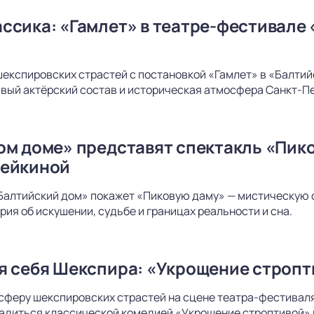
ссика: «Гамлет» в театре-фестивале 
шекспировских страстей с постановкой «Гамлет» в «Балти
вый актёрский состав и историческая атмосфера Санкт-Пе
ом доме» представят спектакль «Пико
дейкиной
Балтийский дом» покажет «Пиковую даму» — мистическую 
рия об искушении, судьбе и границах реальности и сна.
я себя Шекспира: «Укрощение стропт
сферу шекспировских страстей на сцене театра-фестиваля
адиться классической комедией «Укрощение строптивой» 