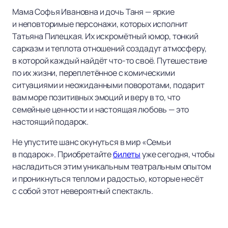
Мама Софья Ивановна и дочь Таня — яркие
и неповторимые персонажи, которых исполнит
Татьяна Пилецкая. Их искромётный юмор, тонкий
сарказм и теплота отношений создадут атмосферу,
в которой каждый найдёт что-то своё. Путешествие
по их жизни, переплетённое с комическими
ситуациями и неожиданными поворотами, подарит
вам море позитивных эмоций и веру в то, что
семейные ценности и настоящая любовь — это
настоящий подарок.
Не упустите шанс окунуться в мир «Семьи
в подарок». Приобретайте
билеты
уже сегодня, чтобы
насладиться этим уникальным театральным опытом
и проникнуться теплом и радостью, которые несёт
с собой этот невероятный спектакль.