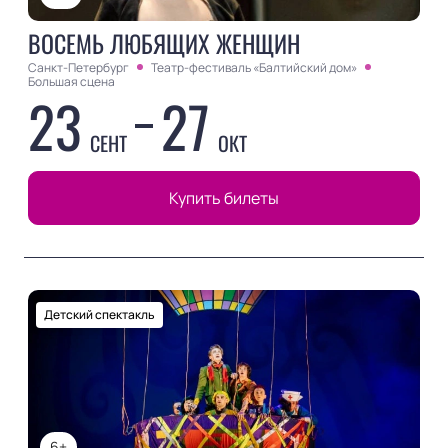
ВОСЕМЬ ЛЮБЯЩИХ ЖЕНЩИН
Санкт-Петербург
Театр-фестиваль «Балтийский дом»
Большая сцена
23
27
СЕНТ
ОКТ
Купить билеты
Детский спектакль
6+