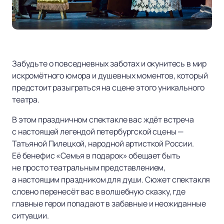
Забудьте о повседневных заботах и окунитесь в мир
искромётного юмора и душевных моментов, который
предстоит разыграться на сцене этого уникального
театра.
В этом праздничном спектакле вас ждёт встреча
с настоящей легендой петербургской сцены —
Татьяной Пилецкой, народной артисткой России.
Её бенефис «Семья в подарок» обещает быть
не просто театральным представлением,
а настоящим праздником для души. Сюжет спектакля
словно перенесёт вас в волшебную сказку, где
главные герои попадают в забавные и неожиданные
ситуации.